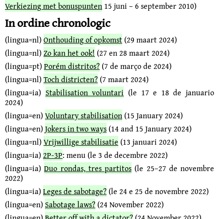
Verkiezing met bonuspunten
15 juni – 6 september 2010)
In ordine chronologic
(lingua=nl)
Onthouding of opkomst
(29 maart 2024)
(lingua=nl)
Zo kan het ook!
(27 en 28 maart 2024)
(lingua=pt)
Porém distritos?
(7 de março de 2024)
(lingua=nl)
Toch districten?
(7 maart 2024)
(lingua=ia)
Stabilisation voluntari
(le 17 e 18 de januario
2024)
(lingua=en)
Voluntary stabilisation
(15 January 2024)
(lingua=en)
Jokers in two ways
(14 and 15 January 2024)
(lingua=nl)
Vrijwillige stabilisatie
(13 januari 2024)
(lingua=ia)
2P-3P
: menu (le 3 de decembre 2022)
(lingua=ia)
Duo rondas, tres partitos
(le 25–27 de novembre
2022)
(lingua=ia)
Leges de sabotage?
(le 24 e 25 de novembre 2022)
(lingua=en)
Sabotage laws?
(24 November 2022)
(lingua=en)
Better off with a dictator?
(24 November 2022)