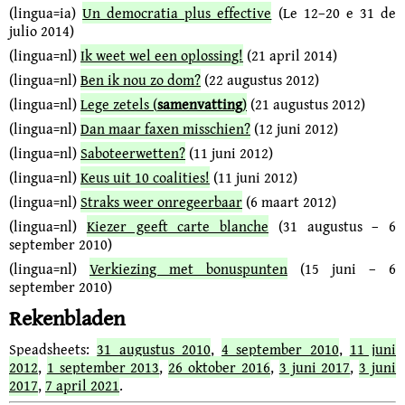
(lingua=ia)
Un democratia plus effective
(Le 12–20 e 31 de
julio 2014)
(lingua=nl)
Ik weet wel een oplossing!
(21 april 2014)
(lingua=nl)
Ben ik nou zo dom?
(22 augustus 2012)
(lingua=nl)
Lege zetels (
samenvatting
)
(21 augustus 2012)
(lingua=nl)
Dan maar faxen misschien?
(12 juni 2012)
(lingua=nl)
Saboteerwetten?
(11 juni 2012)
(lingua=nl)
Keus uit 10 coalities!
(11 juni 2012)
(lingua=nl)
Straks weer onregeerbaar
(6 maart 2012)
(lingua=nl)
Kiezer geeft carte blanche
(31 augustus – 6
september 2010)
(lingua=nl)
Verkiezing met bonuspunten
(15 juni – 6
september 2010)
Rekenbladen
Speadsheets:
31 augustus 2010
,
4 september 2010
,
11 juni
2012
,
1 september 2013
,
26 oktober 2016
,
3 juni 2017
,
3 juni
2017
,
7 april 2021
.