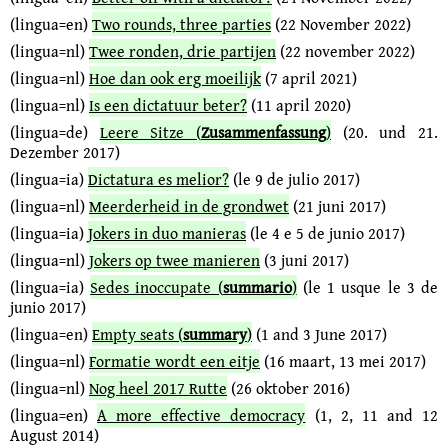
(lingua=en)
Two rounds, three parties
(22 November 2022)
(lingua=nl)
Twee ronden, drie partijen
(22 november 2022)
(lingua=nl)
Hoe dan ook erg moeilijk
(7 april 2021)
(lingua=nl)
Is een dictatuur beter?
(11 april 2020)
(lingua=de)
Leere Sitze (
Zusammenfassung
)
(20. und 21.
Dezember 2017)
(lingua=ia)
Dictatura es melior?
(le 9 de julio 2017)
(lingua=nl)
Meerderheid in de grondwet
(21 juni 2017)
(lingua=ia)
Jokers in duo manieras
(le 4 e 5 de junio 2017)
(lingua=nl)
Jokers op twee manieren
(3 juni 2017)
(lingua=ia)
Sedes inoccupate (
summario
)
(le 1 usque le 3 de
junio 2017)
(lingua=en)
Empty seats (
summary
)
(1 and 3 June 2017)
(lingua=nl)
Formatie wordt een eitje
(16 maart, 13 mei 2017)
(lingua=nl)
Nog heel 2017 Rutte
(26 oktober 2016)
(lingua=en)
A more effective democracy
(1, 2, 11 and 12
August 2014)