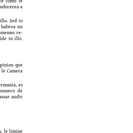
te como le
conducerea a
llo. Sed io
n habeva un
a mesmo re­
de in illo.
opinion que
n le Camera
ermania, es
l numero de
lassar audir
, le limine