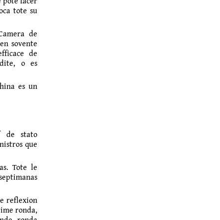
e pote facer
oca tote su
 Camera de
ben sovente
fficace de
dite, o es
China es un
f de stato
nistros que
as. Tote le
 septimanas
e reflexion
rime ronda,
unde ronda