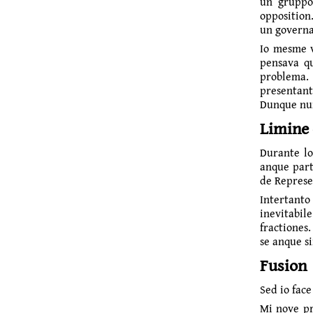
un gruppo
opposition.
un gover­na
Io mesme v
pensava qu
problema. 
presen­tan
Dunque nun
Limine 
Durante lo
anque part
de Represe
Intertanto
inevitabil
fractiones.
se anque s
Fusion
Sed io face
Mi nove pr