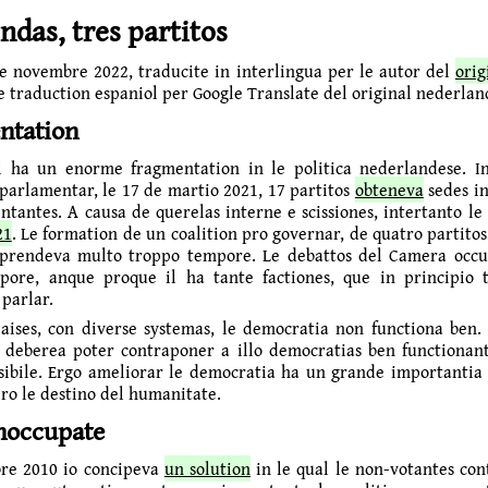
ndas, tres partitos
de novembre 2022
, traducite in interlingua per le autor del
orig
le traduction espaniol per Google Translate del original nederlan
ntation
l ha un enorme fragmentation in le politica neder­landese. I
 parlamentar, le 17 de martio 2021, 17 partitos
obteneva
sedes i
ntantes. A causa de querelas interne e scissiones, intertanto l
21
. Le formation de un coalition pro governar, de quatro partitos
e prendeva multo troppo tempore. Le debattos del Camera occ
ore, anque proque il ha tante factiones, que in principio 
 parlar.
aises, con diverse systemas, le democratia non functiona ben. 
, deberea poter contraponer a illo democratias ben functionant
sibile. Ergo ameliorar le democratia ha un grande importantia 
ro le destino del humanitate.
noccupate
re 2010 io concipeva
un solution
in le qual le non-votantes co