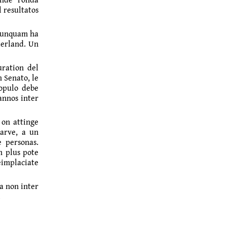
l resultatos
 nunquam ha
derland. Un
uration del
n Senato, le
opulo debe
 annos inter
 on attinge
parve, a un
e personas.
on plus pote
eimplaciate
ma non inter
.