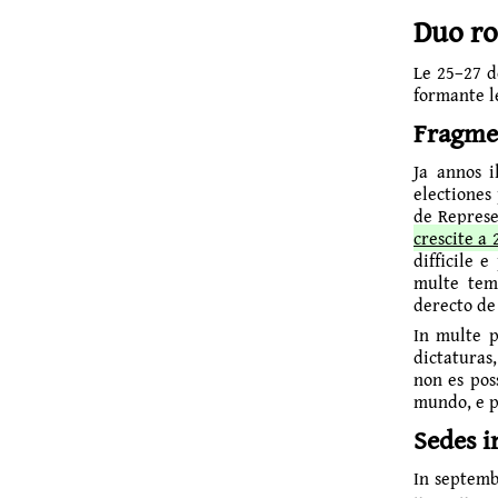
Duo ro
Le 25–
27 
for­mante 
Fragme
Ja annos i
electiones
de Represe
crescite a 
difficile 
multe temp
derecto de
In multe p
dictaturas
non es pos
mundo, e p
Sedes i
In septemb