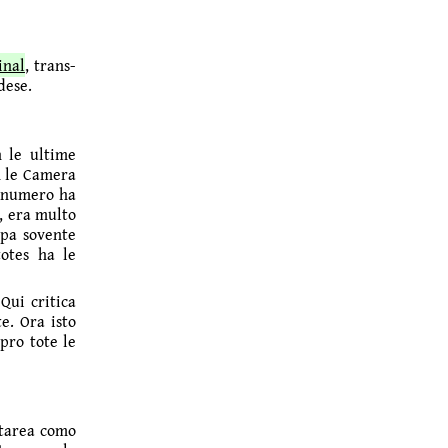
inal
, trans­
dese.
n le ultime
n le Camera
e numero ha
, era multo
upa sovente
totes ha le
Qui critica
e. Ora isto
pro tote le
ntarea como