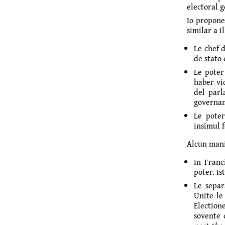
electoral g
Io propone
similar a i
Le chef d
de stato
Le poter
haber vi
del parl
governa­
Le poter
insimul 
Alcun mani
In Franc
poter. Is
Le separ
Unite le
Electio
sovente 