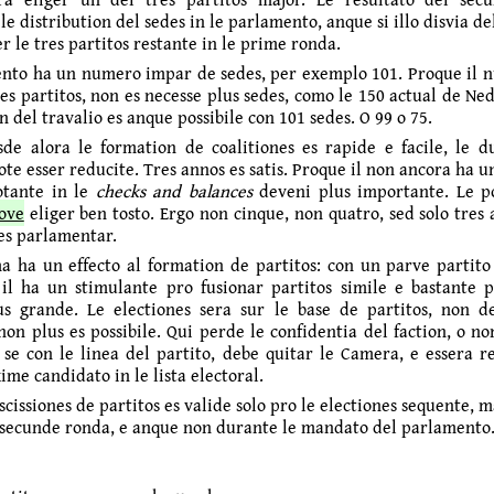
e distribution del sedes in le parlamento, anque si illo disvia de
r le tres partitos restante in le prime ronda.
nto ha un numero impar de sedes, per exemplo 101. Proque il
res partitos, non es necesse plus sedes, como le 150 actual de Ne
n del travalio es anque possibile con 101 sedes. O 99 o 75.
de alora le formation de coalitiones es rapide e facile, le d
e esser reducite. Tres annos es satis. Proque il non ancora ha u
otante in le
checks and balances
deveni plus importante. Le p
ove
eliger ben tosto. Ergo non cinque, non quatro, sed solo tres
nes parlamentar.
ma ha un effecto al formation de partitos: con un parve partito
 il ha un stimulante pro fusionar partitos simile e bastante 
us grande. Le electiones sera sur le base de partitos, non d
non plus es possibile. Qui perde le confidentia del faction, o n
r se con le linea del partito, debe quitar le Camera, e essera r
ime candidato in le lista electoral.
scissiones de partitos es valide solo pro le electiones sequente, 
 secunde ronda, e anque non durante le mandato del parlamento