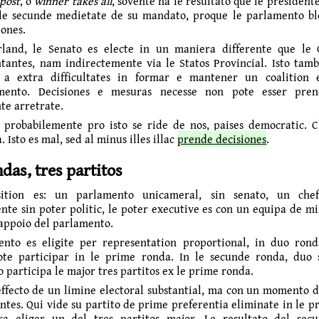
 post
, o
winner takes all
, sovente ha le resultato que le president
 le secunde medietate de su mandato, proque le parlamento bl
iones.
rland, le Senato es electe in un maniera differente que le
tantes, nam indirectemente via le Statos Provincial. Isto tam
 a extra difficultates in formar e mantener un coalition e
mento. Decisiones e mesuras necesse non pote esser pren
te arretrate.
 probabilemente pro isto se ride de nos, paises democratic. 
. Isto es mal, sed al minus illes illac
prende decisiones
.
das, tres partitos
ition es: un parlamento unicameral, sin senato, un che
nte sin poter politic, le poter executive es con un equipa de mi
 appoio del parlamento.
nto es eligite per representation proportional, in duo rond
ote participar in le prime ronda. In le secunde ronda, duo
o participa le major tres partitos ex le prime ronda.
 effecto de un limine electoral substantial, ma con un momento d
antes. Qui vide su partito de prime preferentia eliminate in le p
ra eliger un del tres partitos major. Le resultato del sec