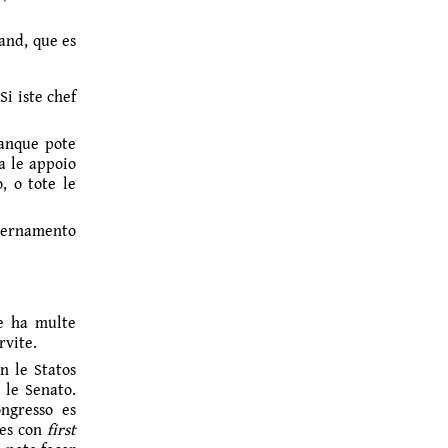
and, que es
Si iste chef
 anque pote
ca le appoio
, o tote le
overnamento
te ha multe
rvite.
n le Statos
 le Senato.
ngresso es
nes con
first