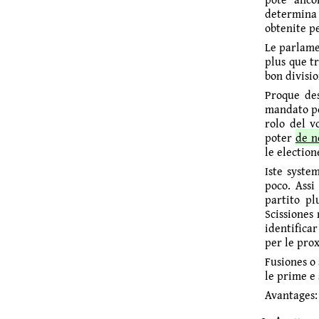
determina l
obtenite pe
Le parlame
plus que t
bon divisio
Proque des
mandato pot
rolo del v
poter
de n
le electio
Iste syste
poco. Assi
partito pl
Scissiones 
identifica
per le prox
Fusiones o 
le prime e
Avantages: