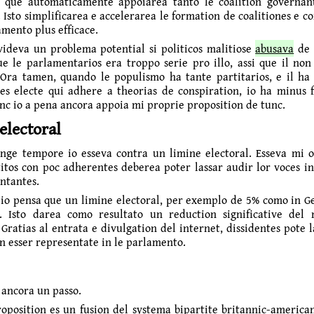
 que automaticamente appoiarea tanto le coalition governan
 Isto simplificarea e accelerarea le formation de coalitiones e 
­mento plus efficace.
ideva un problema potential si politicos malitiose
abusava
de i
e le parlamentarios era troppo serie pro illo, assi que il no
Ora tamen, quando le populismo ha tante partitarios, e il h
tes electe qui adhere a theorias de conspiration, io ha minus fi
c io a pena ancora appoia mi proprie proposition de tunc.
electoral
nge tempore io esseva contra un limine electoral. Esseva mi 
itos con poc adherentes deberea poter lassar audir lor voces i
ntantes.
 io pensa que un limine electoral, per exemplo de 5% como in G
e. Isto darea como resultato un reduction significative de
 Gratias al entrata e divulgation del internet, dissidentes pote 
in esser representate in le parlamento.
 ancora un passo.
oposition es un fusion del systema bipartite britannic-american