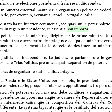
erman, e le electiones presidential francese in duo rondas.
 in punctos essential mantener le organisation politic de Nederl
llo de, per exemplo, Germania, Israel, Portugal e Italia:
e stato ha un function ceremonial, sed quasi nulle poter politic. 
 es un rege o un presidente, in essentia
non importa
.
 politic es con le ministros, dirigite per le prime ministro. (Il
ceministros o secretarios de stato.) Iste equipa de ministros cer
amento. Le parla­mento ha le derecto de destituer un ministro
mento.
 judicial es independente. Le judices, le parlamento e le g
forma le Trias Politica, pro un adequate separation de poteres.
eras de organisar le stato ha disavantages:
ia, Russia e le Statos Unite, per exemplo, le presidente elec
to es indesirabile, proque le interesses oppositional es tro poco se
ation de poteres es bon, ma non debe conducer a stagnation. I
 presidente ha poter, ma anque le Camera de Representantes e
nes intermedie causa que le composition del Cameras del Co
differente. Le systema bipartite, que es le resultato del electio