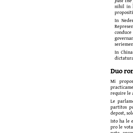
past the
nihil in
proposit
In Nede
Represen
conduce
governa
seriemen
In China
dictatura
Duo ron
Mi propos
practicame
require le
Le parlame
partitos p
depost, sol
Isto ha le
pro le vot
pote anco