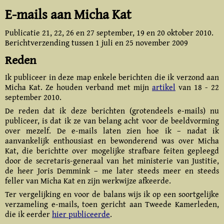
E-mails aan Micha Kat
Publicatie 21, 22, 26 en 27 september, 19 en
20 oktober 2010
.
Berichtverzending tussen 1 juli en 25 november 2009
Reden
Ik publiceer in deze map enkele berichten die ik verzond aan
Micha Kat. Ze houden verband met mijn
artikel
van 18 - 22
september 2010.
De reden dat ik deze berichten (grotendeels e-mails) nu
publiceer, is dat ik ze van belang acht voor de beeldvorming
over mezelf. De e-mails laten zien hoe ik – nadat ik
aanvankelijk enthousiast en bewonderend was over Micha
Kat, die berichtte over mogelijke strafbare feiten gepleegd
door de secretaris-generaal van het ministerie van Justitie,
de heer Joris Demmink – me later steeds meer en steeds
feller van Micha Kat en zijn werkwijze afkeerde.
Ter vergelijking en voor de balans wijs ik op een soortgelijke
verzameling e-mails, toen gericht aan Tweede Kamerleden,
die ik eerder
hier publiceerde
.