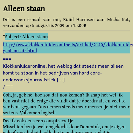
Alleen staan
Dit is een e-mail van mij, Ruud Harmsen aan Micha Kat,
verzonden op
5 augustus 2009
om 15:09B.
“
Subject: Alleen staan
http://www.klokkenluideronline.is/artikel/2140/klokkenluide
gaat-on-air.html
===
Klokkenluideronline, het weblog dat steeds meer alleen
komt te staan in het bedrijven van hard core-
onderzoeksjournalistiek [...]
/===
Goh, ja, gek hè, hoe zou dat nou komen? Ik snap het wel. Ik
ben vast niet de enige die vindt dat je doordraait en veel te
ver bent gegaan. Dus nemen steeds meer mensen je niet meer
serieus. Volkomen logisch.
Doe ik ook eens een conspiracy-tje:
Misschien ben je wel omgekocht door Demmink, om je eigen
geloofwaardigheid volledig te ondergraven, zodat je