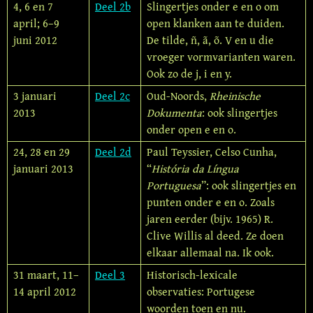
4, 6 en 7
Deel 2b
Slingertjes onder e en o om
april; 6–9
open klanken aan te duiden.
juni 2012
De tilde, ñ, ã, õ. V en u die
vroeger vorm­varianten waren.
Ook zo de j, i en y.
3 januari
Deel 2c
Oud-Noords,
Rheinische
2013
Dokumenta
: ook slingertjes
onder open e en o.
24, 28 en 29
Deel 2d
Paul Teyssier, Celso Cunha,
januari 2013
“
História da Língua
Portuguesa
”: ook slingertjes en
punten onder e en o. Zoals
jaren eerder (bijv. 1965) R.
Clive Willis al deed. Ze doen
elkaar allemaal na. Ik ook.
31 maart, 11–
Deel 3
Historisch-lexicale
14 april 2012
observaties: Portugese
woorden toen en nu.