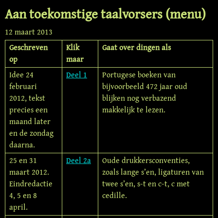
Aan toekomstige taalvorsers (menu)
12 maart 2013
Geschreven
Klik
Gaat over dingen als
op
maar
Idee 24
Deel 1
Portugese boeken van
februari
bijvoorbeeld 472 jaar oud
2012, tekst
blijken nog verbazend
precies een
makkelijk te lezen.
maand later
en de zondag
daarna.
25 en 31
Deel 2a
Oude drukkersconventies,
maart 2012.
zoals lange s’en, ligaturen van
Eindredactie
twee s’en, s-t en c-t, c met
4, 5 en 8
cedille.
april.