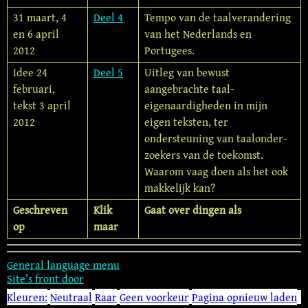
31 maart, 4
Deel 4
Tempo van de taalverandering
en 6 april
van het Nederlands en
2012
Portugees.
Idee 24
Deel 5
Uitleg van bewust
februari,
aangebrachte taal­
tekst 3 april
eigenaardigheden in mijn
2012
eigen teksten, ter
ondersteuning van taal­onder­
zoekers van de toekomst.
Waarom vaag doen als het ook
makkelijk kan?
Geschreven
Klik
Gaat over dingen als
op
maar
General language menu
Site’s front door
Kleuren:
Neutraal
Raar
Geen voorkeur
Pagina opnieuw laden