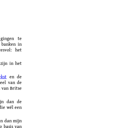
igingen te
 banken in
esvol: het
zijn in het
ekst
en de
veel van de
n van Britse
ijn dan de
die wél een
en dan mijn
p basis van