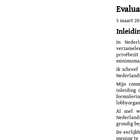
Evalua
5 maart 20
Inleidi
In Nederl
verzamel
privébezi
minimumaan
Ik schreef
Nederlands,
Mijn comm
inleiding 
formulering
lobbyorgan
Al snel w
Nederlands
grondig be
De eerlijk
mening te 