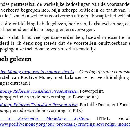
ndse petitietekst, de werkelijke bedoelingen van de voorstande
 verkeerd begrepen heb. Mijn scherpe kritiek in de trant van 
 niet” kon dan wel eens voortkomen uit een ‘ik snapte het zelf ni
na die ontdekking heb ik gelezen, herlezen, herkauwd en nog ee
tijd nemend om alles te begrijpen en overwegen.
aat is dat ik nu veel genuanceerder ben, hoewel in essentie 
derd is: ik denk nog steeds dat de voorstellen onuitvoerbaar
j pogingen ze toch door te voeren zelfs schadelijk.
heb gelezen
tive Money proposal in balance sheets
– Clearing up some confusi
rstel van Positive Money met balansen – ter verduidelijking
ng is ontstaan.)
 Money Reforms Transition Presentation
, Powerpoint.
gangsperiode van de hervorming, in Powerpoint.)
 Money Reforms Transition Presentation
, Portable Document Form
gangsperiode van de hervorming, in PDF.)
ng a Sovereign Monetary System
, HTML, verwi
www.positivemoney.org/our-proposals/creating-sovereign-mone