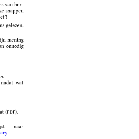
rs van her­
“ze snappen
et’!
ns gelezen,
mijn mening
 en onnodig
on
.
 nadat wat
at (PDF).
jst naar
tary-