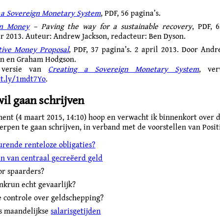
 a Sovereign Monetary System
, PDF, 56 pagina’s.
gn Money
– Paving the way for a sustainable recovery
, PDF, 6
 2013. Auteur: Andrew Jackson, redacteur: Ben Dyson.
tive Money Proposal
, PDF, 37 pagina’s. 2 april 2013. Door Andr
on en Graham Hodgson.
 versie van
Creating a Sovereign Monetary System
, ver
it.ly/1mdt7Yo
.
wil gaan schrijven
ent (4 maart 2015, 14:10) hoop en verwacht ik binnenkort over 
rpen te gaan schrijven, in verband met de voorstellen van Posi
rende renteloze obligaties?
n van centraal gecreëerd geld
or spaarders?
ankrun echt gevaarlijk?
e controle over geldschepping?
s maandelijkse
salarisgetijden