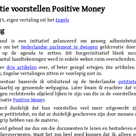
tie voorstellen Positive Money
15
, eigen vertaling uit het
Engels
ng
and is een initiatief gelanceerd om genoeg adhesiebetu
en om het
Nederlandse parlement te dwingen
geldcreatie door
t op de agenda te zetten. Dit burgerinitiatief bleek succ
tal hand­tekeningen werd in enkele weken ruim overschreden.
 er
drie artikelen
over, of beter gezegd ertegen. Die artikelen 
 Engelse vertalingen zitten er voorlopig niet in.
entaar baseerde ik uitsluitend op de Nederlandse
petitiet
daarbij op genoemde webpagina. Later kwam ik erachter dat 
en rechtstreeks afgeleid lijken te zijn van die in de voorstelle
isatie
Positive Money
.
erd duidelijk dat hun voorstellen veel meer uitgewerkt z
e petitietekst, en dat ze duidelijk geschreven zijn door mensen 
grip hebben van de materie.
heid gebood me dus om die documenten te lezen en bestuderen 
heroverwegen. Want het zou heel goed kunnen dat ik, alleen o