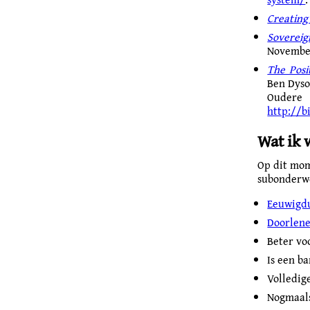
Creating
Soverei
November
The Posi
Ben Dys
Oudere
http://b
Wat ik 
Op dit mom
subonderwe
Eeuwigdu
Doorlene
Beter vo
Is een b
Volledig
Nogmaal