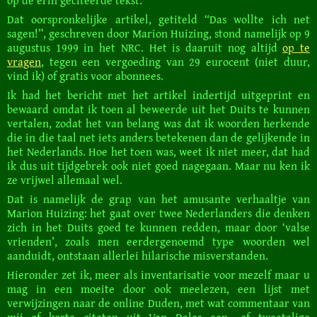
op de erin geciteerde tekst.
Dat oorspronkelijke artikel, getiteld “Das wollte ich net
sagen!”, geschreven door Marion Huizing, stond namelijk op 9
augustus 1999 in het NRC. Het is daaruit nog altijd
op te
vragen
, tegen een vergoeding van 29 eurocent (niet duur,
vind ik) of gratis voor abonnees.
Ik had het bericht met het artikel indertijd uitgeprint en
bewaard omdat ik toen al beweerde uit het Duits te kunnen
vertalen, zodat het van belang was dat ik woorden herkende
die in die taal net iets anders betekenen dan de gelijkende in
het Nederlands. Hoe het toen was, weet ik niet meer, dat had
ik dus uit tijdgebrek ook niet goed nagegaan. Maar nu ken ik
ze vrijwel allemaal wel.
Dat is namelijk de grap van het amusante verhaaltje van
Marion Huizing: het gaat over twee Nederlanders die denken
zich in het Duits goed te kunnen redden, maar door ‘valse
vrienden’, zoals men eerdergenoemd type woorden wel
aanduidt, ontstaan allerlei hilarische misverstanden.
Hieronder zet ik, meer als inventarisatie voor mezelf maar u
mag in een moeite door ook meelezen, een lijst met
verwijzingen naar de online Duden, met wat commentaar van