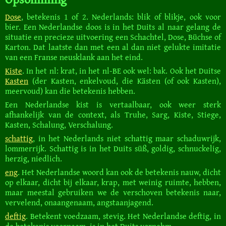
Dose
, betekenis 1 of 2. Nederlands: blik of blikje, ook voor
bier. Een Nederlandse doos is in het Duits al naar gelang de
situatie en precieze uitvoering een Schachtel, Dose, Büchse of
Karton. Dat laatste dan met een al dan niet gelukte imitatie
van een Franse neusklank aan het eind.
Kiste
. In het nl: krat, in het nl-BE ook wel: bak. Ook het Duitse
Kasten
(der Kasten, enkelvoud, die Kästen (of ook Kasten),
meervoud) kan die betekenis hebben.
Een Nederlandse kist is vertaalbaar, ook weer sterk
afhankelijk van de context, als Truhe, Sarg, Kiste, Stiege,
Kasten, Schalung, Verschalung.
schattig
, in het Nederlands niet schattig maar schaduwrijk,
lommerrijk. Schattig is in het Duits süß, goldig, schnuckelig,
herzig, niedlich.
eng
. Het Nederlandse woord kan ook de betekenis nauw, dicht
op elkaar, dicht bij elkaar, krap, met weinig ruimte, hebben,
maar meestal gebruiken we de verschoven betekenis naar,
vervelend, onaangenaam, angstaanjagend.
deftig
. Betekent voedzaam, stevig. Het Nederlandse deftig, in