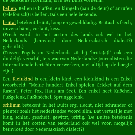
de betekenis voornaam, is in het Duits vornehm.
bellen
. Bellen is blaffen, en klingeln (aan de deur) of anrufen
(telefonisch) is bellen. Da’s een hele bekende.
brutal
betekent bruut, lomp en gewelddadig. Brutaal is frech,
unverschämt, vorlaut, kess.
(Frech wordt in het oosten des lands ook wel in het
Nederlands (beïnvloed door Nedersaksisch dialect?)
gebruikt.)
(Tussen Engels en Nederlands zit bij ‘bruta(a)l’ ook een
duidelijk verschil, iets waarvan Nederlandse journalisten die
internationale berichten verwerken, niet altijd op de hoogte
zijn.)
Een
Kleinkind
is een klein kind, een kleinkind is een Enkel
(voorbeeld: “Meine hundert Enkel spielen Cricket auf dem
Rasen”, Peter Fox, Haus am See). Een enkel heet Knöchel,
Fußgelenk, Fußknöchel, Sprunggelenk.
schlimm
betekent in het Duits erg, slecht, niet schrander of
pienter zoals het Nederlandse woord slim. Dat vertaal je met
klug, schlau, gescheit, gewitzt, pfiffig. (De Duitse betekenis
komt in het oosten van Nederland ook wel voor, mogelijk
beïnvloed door Nedersaksisch dialect?)