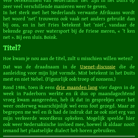
vele betekenissen van Nederlands ‘net’ zijn in het Duits op
zeer veel verschillende manieren weer te geven.
In het sterk met het Nederlands verwante Afrikaans wordt
het woord ‘net’ trouwens ook vaak net anders gebruikt dan
bij ons, en in het Fries betekent het ‘niet’, vandaar de
bekende grap over watersport bij de Friese meren, « ’t ken
net ». Bij een sluis. Boink.
Titel?
Hoe kwam je nou aan de titel, zult u misschien willen weten?
Dat was de draadnaam in de
Usenet-discussie
die de
aanleiding voor mijn lijst vormde. Mist betekent in het Duits
mest en niet Nebel. (Figuurlijk ook troep of nonsens.)
Rond 1986, toen ik eens
drie maanden lang
vier dagen in de
week in Paderborn werkte en ik dus op maandagochtend
vroeg kwam aangereden, heb ik dat in gesprekjes over het
weer onderweg waarschijnlijk wel eens fout gezegd. Maar ze
begrepen me wel en ik had de indruk dat ze ook niet erg van
mijn verkeerde woordkeus opkeken. Mogelijk speelde hier
ook weer Nedersaksische invloed mee, hoewel ik aldaar nooit
iemand het plaatselijke dialect heb horen gebruiken.