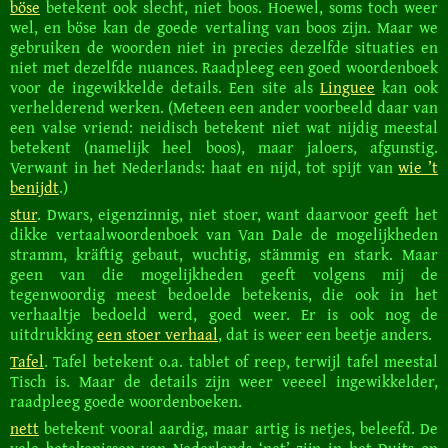
böse
betekent ook slecht, niet boos. Hoewel, soms toch weer
wel, en böse kan de goede vertaling van boos zijn. Maar we
gebruiken de woorden niet in precies dezelfde situaties en
niet met dezelfde nuances. Raadpleeg een goed woordenboek
voor de ingewikkelde details. Een site als
Linguee
kan ook
verhelderend werken. (Meteen een ander voorbeeld daar van
een valse vriend: neidisch betekent niet wat nijdig meestal
betekent (namelijk heel boos), maar jaloers, afgunstig.
Verwant in het Nederlands: haat en nijd, tot spijt van
wie ’t
benijdt
.)
stur
. Dwars, eigenzinnig, niet stoer, want daarvoor geeft het
dikke vertaalwoordenboek van Van Dale de mogelijkheden
stramm, kräftig gebaut, wuchtig, stämmig en stark. Maar
geen van die mogelijkheden geeft volgens mij de
tegenwoordig meest bedoelde betekenis, die ook in het
verhaaltje bedoeld werd, goed weer. Er is ook nog de
uitdrukking
een stoer verhaal
, dat is weer een beetje anders.
Tafel
. Tafel betekent o.a. tablet of reep, terwijl tafel meestal
Tisch is. Maar de details zijn weer veeeel ingewikkelder,
raadpleeg goede woordenboeken.
nett
betekent vooral aardig, maar artig is netjes, beleefd. De