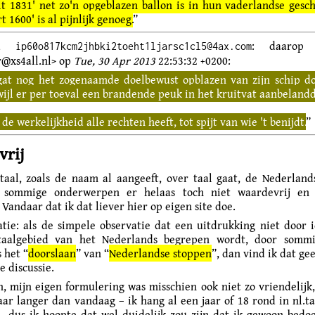
lt 1831' net zo'n opgeblazen ballon is in hun vaderlandse gesch
 1600' is al pijnlijk genoeg.
”
-id
: daarop F
ip60o817kcm2jhbki2toeht1ljarsc1cl5@4ax.com
r@xs4all.nl> op
Tue, 30 Apr 2013
22:53:32 +0200:
gat nog het zogenaamde doelbewust opblazen van zijn schip d
wijl er per toeval een brandende peuk in het kruitvat aanbelandd
 de werkelijkheid alle rechten heeft, tot spijt van wie 't benijdt.
”
vrij
taal, zoals de naam al aangeeft, over taal gaat, de Nederland
n sommige onderwerpen er helaas toch niet waardevrij en 
Vandaar dat ik dat liever hier op eigen site doe.
ratie: als de simpele observatie dat een uitdrukking niet door 
taalgebied van het Nederlands begrepen wordt, door somm
 het “
doorslaan
” van “
Nederlandse stoppen
”, dan vind ik dat ge
e discussie.
, mijn eigen formulering was misschien ook niet zo vriendelij
aar langer dan vandaag – ik hang al een jaar of 18 rond in nl.ta
 dus ik hoopte dat wel duidelijk zou zijn dat ik gewoon bedo