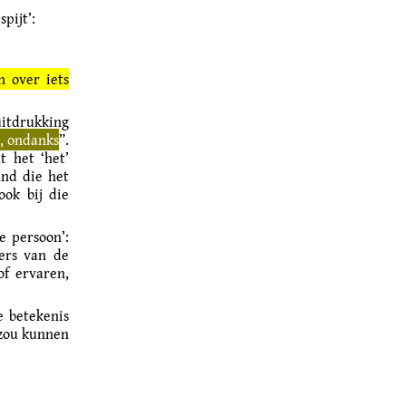
pijt’:
n over iets
itdrukking
, ondanks
”.
t het ‘het’
and die het
ook bij die
e persoon’:
gers van de
of ervaren,
ze betekenis
 zou kunnen