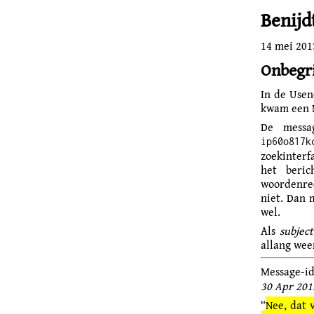
Benijd
14 mei 201
Onbegr
In de Usen
kwam een N
De messa
ip60o817k
zoekinter
het beric
woordenree
niet. Dan m
wel.
Als
subject
allang wee
Message-i
30 Apr 201
“
Nee, dat 