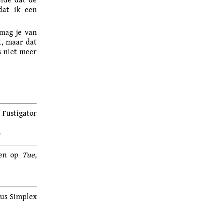
dat ik een
mag je van
t, maar dat
is niet meer
tigator
”
sen op
Tue,
cus Simplex