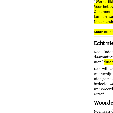
“
Werkelijk
Voor het ov
Of kennen j
kunnen wan
Nederlands
Maar nu he
Echt ni
Nee, inde
daaromtre
niet “
duide
Dat wil z
waarschijn
niet gemak
bedoeld wo
werkwoord 
actief.
Woorde
Nogmaals 