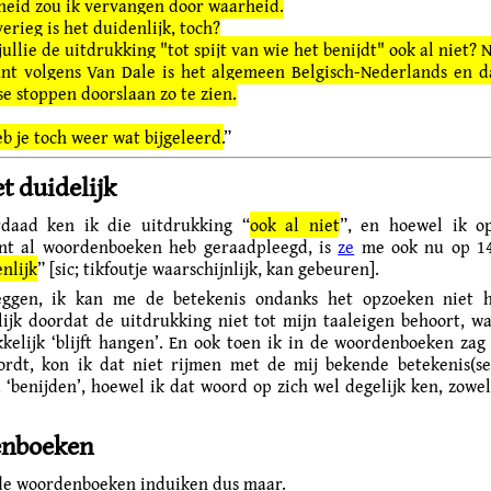
heid zou ik vervangen door waarheid.
erieg is het duidenlijk, toch?
ullie de uitdrukking "tot spijt van wie het benijdt" ook al niet? 
t volgens Van Dale is het algemeen Belgisch-Nederlands en 
e stoppen doorslaan zo te zien.
b je toch weer wat bijgeleerd.
”
et duidelijk
rdaad ken ik die uitdrukking “
ook al niet
”, en hoewel ik o
nt al woordenboeken heb geraadpleegd, is
ze
me ook nu op 1
nlijk
” [sic; tikfoutje waarschijnlijk, kan gebeuren].
eggen, ik kan me de betekenis ondanks het opzoeken niet h
lijk doordat de uitdrukking niet tot mijn taaleigen behoort, w
kelijk ‘blijft hangen’. En ook toen ik in de woordenboeken za
rdt, kon ik dat niet rijmen met de mij bekende betekenis(s
‘benijden’, hoewel ik dat woord op zich wel degelijk ken, zowel 
nboeken
de woordenboeken induiken dus maar.