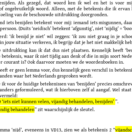
enijden. Als gezegd, dat woord ken ik wel en het is voor mi
f ongebruikelijk woord. Alleen, met de betekenis die ik ervan 
doeling van de beschouwde uitdrukking doorgronden.
d iets benijden betekent voor mij: iemand iets misgunnen, daa
 persoon. (Duits ‘neidisch’ betekent ‘afgunstig’, niet ‘nijdig’ = ‘boos
rd: ‘ik benijd je niet’ wil zeggen: ‘ik zou niet graag in je scho
in jouw situatie verkeren, ik begrijp dat je het niet makkelijk hebt
 uitdrukking kan ik dat dus niet plaatsen.
Kennelijk heeft ‘be
betekenis, waar ik niet tijdig aan denk of die in mijn soort Ned
er courant is? Ook daarvoor moeten we de woordenboeken in.
eft er geen lemma voor, dus kennelijk geen verschil in betekeni
anden waar het Nederlands gesproken wordt.
e ik voor de huidige betekenissen van ‘benijden’ precies omschre
 anders geformuleerd, wat ik hierboven zelf al aangaf. Wel staat
vermeld:
 ‘iets niet kunnen velen, vijandig behandelen, benijden’
”.
andig behandelen
” zit waarschijnlijk de sleutel.
emma ‘nijd’, eveneens in VD13, zien we als betekenis 2 “
vijands