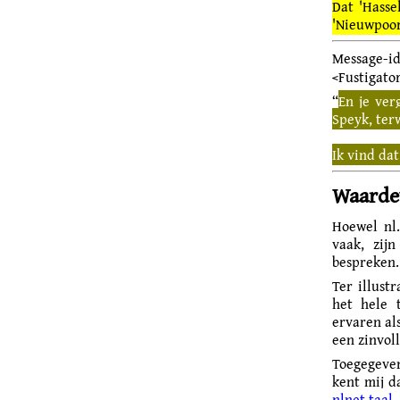
Dat 'Hasse
'Nieuwpoort
Message
<Fustigato
“
En je ver
Speyk, ter
Ik vind dat
Waarde
Hoewel nl.
vaak, zij
bespreken. 
Ter illust
het hele 
ervaren als
een zinvoll
Toegegeven
kent mij d
nlnet.taal
–