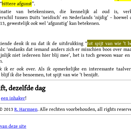
“
bittere afgunst
”.
inatie van betekenissen, die kennelijk al oud is, verk
erschil tussen Duits ‘neidisch’ en Nederlands ‘nijdig’ – hoewel 
13, gewestelijk ook wel ‘afgunstig’ kan betekenen.
ziende denk ik nu dat ik de uitdrukking “
tot spijt van wie 't b
als: ‘ondanks dat iemand anders zich er misschien boos over maak
jnlijk niet iedereen hier blij mee’, het is toch gewoon waar en 
n.
k ik er ook over.
Als ik opmerkelijke en interessante taalver
lijf ik die benoemen, tot spijt van wie ’t benijdt.
ft, dezelfde dag
n
een inhaker
!
 © 2013
R. Harmsen
. Alle rechten voorbehouden, all rights reserv
van deze site