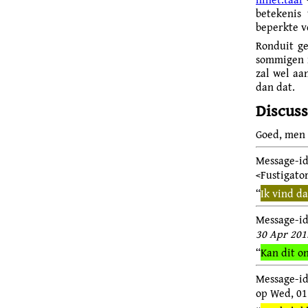
betekenis
beperkte v
Ronduit g
sommigen n
zal wel aan
dan dat.
Discuss
Goed, men o
Messa
<Fustigato
“
Ik vind da
Message-
30 Apr 201
“
Kan dit o
Message-i
op Wed, 01