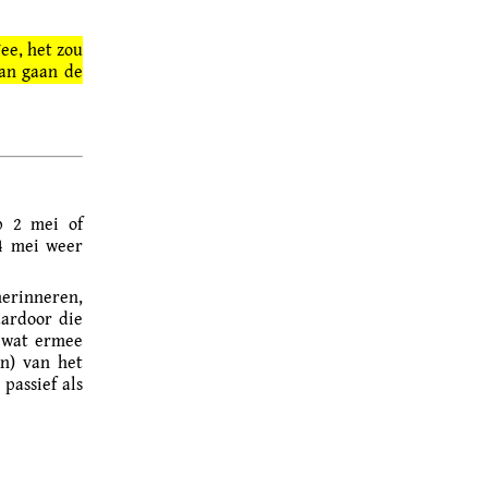
Nee, het zou
dan gaan de
p 2 mei of
4 mei weer
erinneren,
aardoor die
g wat ermee
en) van het
passief als