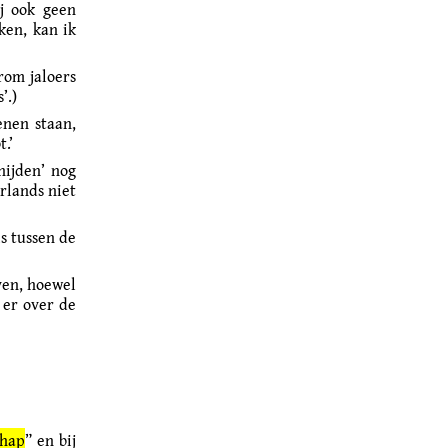
j ook geen
ken, kan ik
rom jaloers
’.)
enen staan,
.’
nijden’ nog
erlands niet
s tussen de
ven, hoewel
 er over de
chap
” en bij