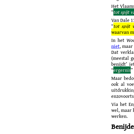
Het Vlaams
“
tot spijt v
Van Dale 13
“
tot spijt 
waarvan me
In het Wo
niet
, maar 
Dat verkla
(meestal g
benijdt’ i
“
ergernis
”
Maar bedoe
ook al voe
uitdrukkin
enzovoorts
Via het Eng
wel, maar 
werken.
Benijd