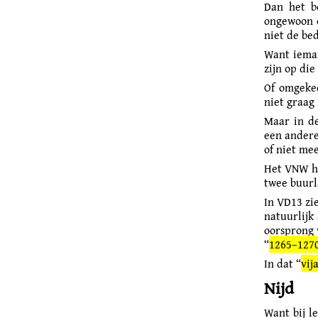
Dan het b
ongewoon o
niet de be
Want ieman
zijn op die
Of omgekee
niet graag 
Maar in de
een andere 
of niet me
Het VNW he
twee buurl
In VD13 zi
natuurlijk
oorsprong 
“
1265–1270
In dat “
vij
Nijd
Want bij l