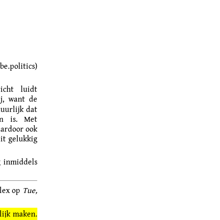
e.politics)
cht luidt
j, want de
uurlijk dat
en is. Met
aardoor ook
dit gelukkig
g inmiddels
plex op
Tue,
lijk maken.