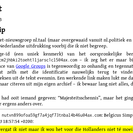
t
3
ip
et-nieuwsgroep nl.taal (maar overgewaaid vanuit nl.politiek en b
ederlandse uitdrukking voorbij die ik niet begreep.
ge-id (een uniek kenmerk) van het oorspronkelijke beri
– ik zeg het er maar bi
cm2jhbki2toeht1ljarsc1cl5@4ax.com
face van
Google Groups
is tegenwoordig zo onhandig en tegennat
ht zelfs met die identificatie nauwelijks terug te vind
ksen uit de tekst evenmin. Een werkende link maken lukt me d
aar citeren uit mijn eigen archief – ik bewaar lang niet alles, 
had ooit iemand gegeven: “Majesteitsschennis”, maar het gin
r ergens anders over.
d
: Belgicus Sim
nutvn899ofoa59gf7a4jqf73tnbal4b46u@4ax.com
3
18:57:54 +0200:
vergat ik niet maar ik wou het voor die Hollanders niet té moei