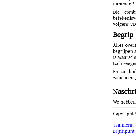
nummer 3 
Die comb
betekenisv
volgens VD
Begrip
Alles over
begrijpen 
is waarschi
toch zegge
En zo den
waarneem, b
Naschri
We hebbe
Copyright
Taalmenu
Beginpunt 