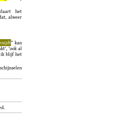
laart het
dat, alweer
enijdt
” kan
t’, ‘ook al
ik blijf het
schijnselen
ed.