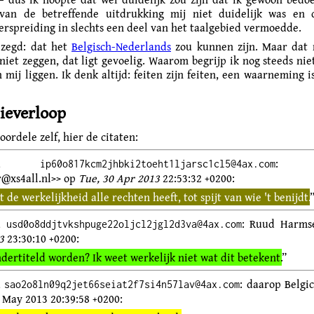
 van de betreffende uitdrukking mij niet duidelijk was en 
erspreiding in slechts een deel van het taalgebied vermoedde.
ezegd: dat het
Belgisch-Nederlands
zou kunnen zijn. Maar dat 
iet zeggen, dat ligt gevoelig. Waarom begrijp ik nog steeds nie
 mij liggen. Ik denk altijd: feiten zijn feiten, een waarneming 
ieverloop
ordele zelf, hier de citaten:
ge-id
: Fus
ip60o817kcm2jhbki2toeht1ljarsc1cl5@4ax.com
r@xs4all.nl>> op
Tue, 30 Apr 2013
22:53:32 +0200:
t de werkelijkheid alle rechten heeft, tot spijt van wie 't benijdt.
id
: Ruud Harm
usd0o8ddjtvkshpuge22oljcl2jgl2d3va@4ax.com
3
23:30:10 +0200:
ndertiteld worden? Ik weet werkelijk niet wat dit betekent.
”
d
: daarop Belgi
sao2o8ln09q2jet66seiat2f7si4n57lav@4ax.com
 May 2013 20:39:58 +0200: