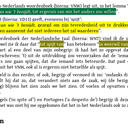
-Nederlands woordenboek (hierna: VNW) legt uit, in het lemma ‘s
an wie ’t benijdt
, tot ergernis van wie het anders zou willen
”.
 (hierna: VD13) geeft, eveneens bij ‘spijt’:
van wie ’t benijdt
, gezegd om zijn tevredenheid uit te drukke
n aanneemt dat niet iedereen het zal waarderen
”.
ordenboek der Nederlandsche taal (hierna: WNT) vind ik de u
wel zie ik daar dat “
tot spijt van
” kan betekenen “
in weerwil van
art al een deel van mijn onbegrip: ik had het zo opgevat da
eschreven: ’t) uit de uitdrukking zou veroorzaken dat de ‘iem
ets zou gaan spijten, dat die iemand iets betreurde. Dat past 
 uit het VNW, ook al is ergernis niet hetzelfde als spijt.
ld is dus eerder, of ook, begrijp of vermoed ik nu: ‘ondanks di
lt hij dat zo, dat verandert niets aan de zaak, wij (de bezi
g) blijven het zien zoals we het zien. Of voelen of opvatten 
.
els (‘in spite of’) en Portugees (‘a despeito de’) begrijp ik de
het was niet bij me opgekomen dat het in het Nederlands ook zo
en