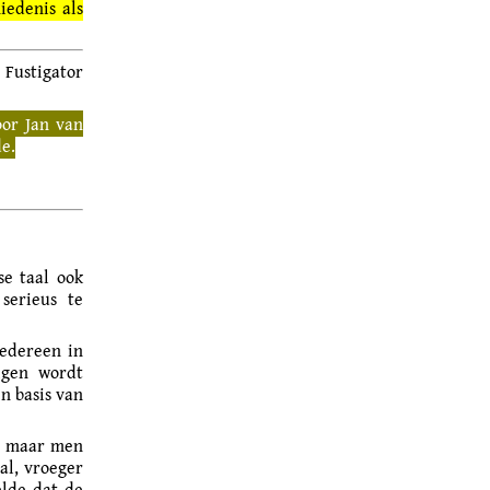
iedenis als
ustigator
oor Jan van
e.
se taal ook
serieus te
iedereen in
igen wordt
en basis van
k, maar men
al, vroeger
elde dat de