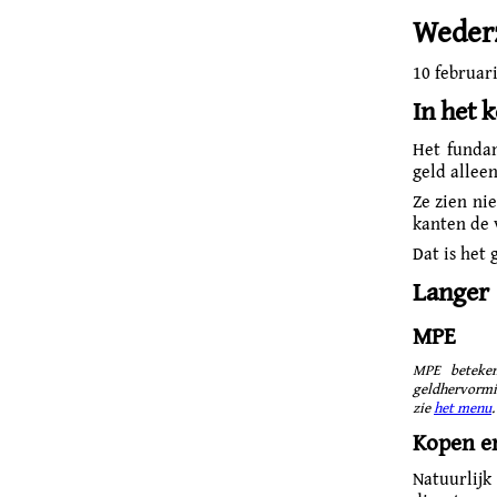
Wederz
10 februar
In het k
Het fundam
geld allee
Ze zien nie
kanten de 
Dat is het
Langer
MPE
MPE beteken
geldhervormin
zie
het menu
.
Kopen e
Natuurlij