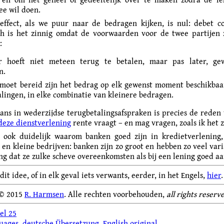
ee wil doen.
effect, als we puur naar de bedragen kijken, is nul: debet 
ch is het zinnig omdat de voorwaarden voor de twee partijen 
:
r hoeft niet meteen terug te betalen, maar pas later, gew
n.
moet bereid zijn het bedrag op elk gewenst moment beschikba
alingen, in elke combinatie van kleinere bedragen.
ans in wederzijdse terugbetalingsafspraken is precies de rede
deze dienstverlening
rente vraagt – en mag vragen, zoals ik het z
 ook duidelijk waarom banken goed zijn in kredietverlening,
 en kleine bedrijven: banken zijn zo groot en hebben zo veel vari
ng dat ze zulke scheve overeenkomsten als bij een lening goed a
it idee, of in elk geval iets verwants, eerder, in het Engels,
hier
.
 © 2015
R. Harmsen
. Alle rechten voorbehouden,
all rights reserv
el 25
uages
,
deutsche Übersetzung
,
English original
.