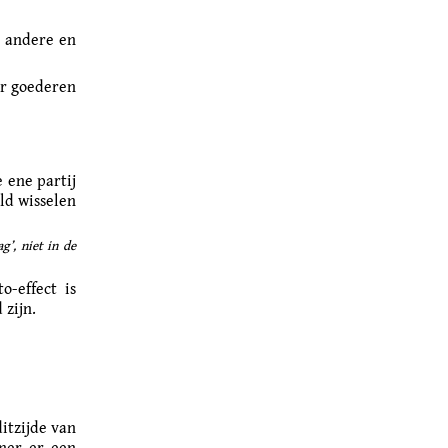
e andere en
or goederen
 ene partij
eld wisselen
g’, niet in de
o-effect is
 zijn.
itzijde van
ener er een