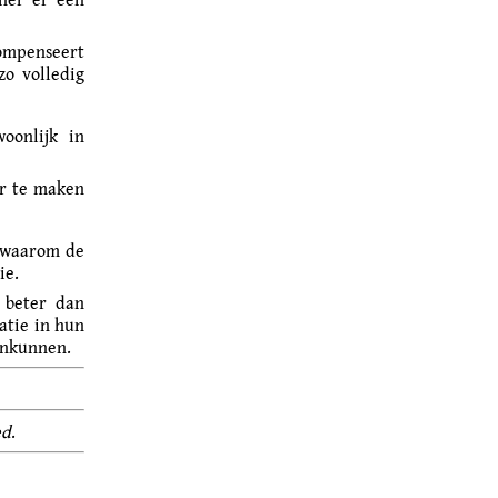
compenseert
zo volledig
oonlijk in
ar te maken
n waarom de
ie.
 beter dan
atie in hun
ankunnen.
ed
.