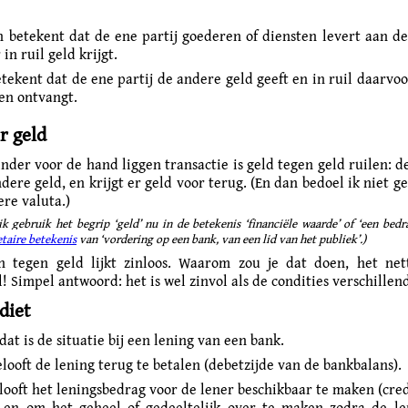
 betekent dat de ene partij goederen of diensten levert aan d
in ruil geld krijgt.
tekent dat de ene partij de andere geld geeft en in ruil daarvo
ten ontvangt.
r geld
nder voor de hand liggen transactie is geld tegen geld ruilen: de
dere geld, en krijgt er geld voor terug. (En dan bedoel ik niet g
ere valuta.)
k gebruik het begrip ‘geld’ nu in de betekenis ‘financiële waarde’ of ‘een bedra
taire betekenis
van ‘vordering op een bank, van een lid van het publiek’.)
n tegen geld lijkt zinloos. Waarom zou je dat doen, het nett
 Simpel antwoord: het is wel zinvol als de condities verschillend
diet
dat is de situatie bij een lening van een bank.
looft de lening terug te betalen (debetzijde van de bankbalans).
looft het leningsbedrag voor de lener beschikbaar te maken (cred
 en om het geheel of gedeeltelijk over te maken zodra de l