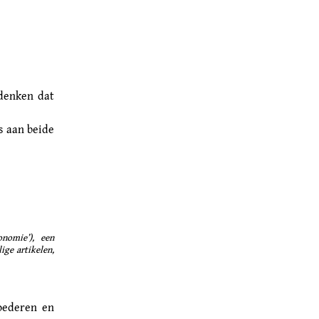
 denken dat
ls aan beide
nomie’), een
ige artikelen,
oederen en