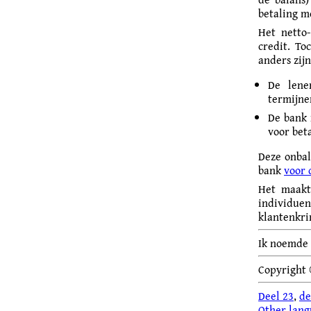
betaling m
Het netto-
credit. To
anders zijn
De lene
termijne
De bank 
voor bet
Deze onbal
bank
voor 
Het maakt
individuen
klantenkri
Ik noemde d
Copyright
Deel 23
,
de
Other lang