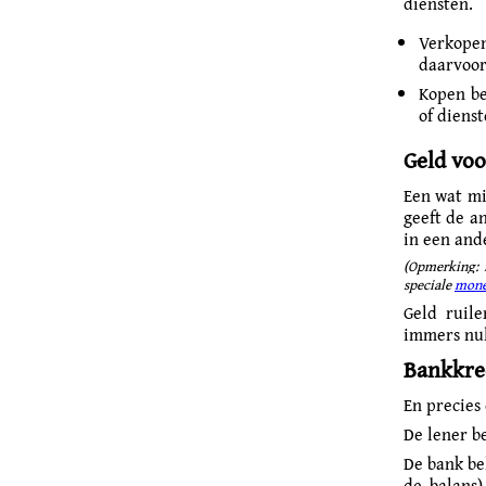
diensten.
Verkopen
daarvoor 
Kopen be
of diens
Geld voo
Een wat mi
geeft de an
in een and
(Opmerking: i
speciale
mone
Geld ruile
immers nul!
Bankkre
En precies 
De lener be
De bank be
de balans)