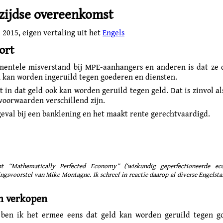
ijdse overeenkomst
i 2015
, eigen vertaling uit het
Engels
ort
entele misverstand bij MPE-aanhangers en anderen is dat ze
n kan worden ingeruild tegen goederen en diensten.
t in dat geld ook kan worden geruild tegen geld. Dat is zinvol a
voorwaarden verschillend zijn.
 geval bij een banklening en het maakt rente gerechtvaardigd.
t “Mathematically Perfected Economy” (‘wiskundig geperfectioneerde eco
gsvoorstel van Mike Montagne. Ik schreef in reactie daarop al diverse Engelstal
n verkopen
k ben ik het ermee eens dat geld kan worden geruild tegen g