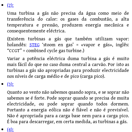
(2):
Uma turbina a gás não precisa da água como meio de
transferência do calor: os gases da combustão, a alta
temperatura e pressão, produzem energia mecânica e
consequente­mente eléctrica.
(Existem turbinas a gás que também utilizam vapor:
holandês:
STEG
‘stoom en gas’ = «vapor e gás», inglês:
“CCGT” = combined cycle gas turbine.)
Variar a potência eléctrica duma turbina a gás é muito
mais fácil do que no caso duma central a carvão. Por isto as
turbinas a gás são apropriadas para produzir electricidade
nos níveis de carga médio e de pico (carga pico).
(3):
Quanto ao vento não sabemos quando sopra, e se soprar não
sabemos se é forte. Pode soprar quando se precisa de muita
electricidade, ou pode soprar quando todos dormem.
Portanto a energia eólica não é fiável e não é previsível.
Não é apropriada para a carga base nem para a carga pico.
É boa para descarregar, em certa medida, as turbinas a gás.
(4):