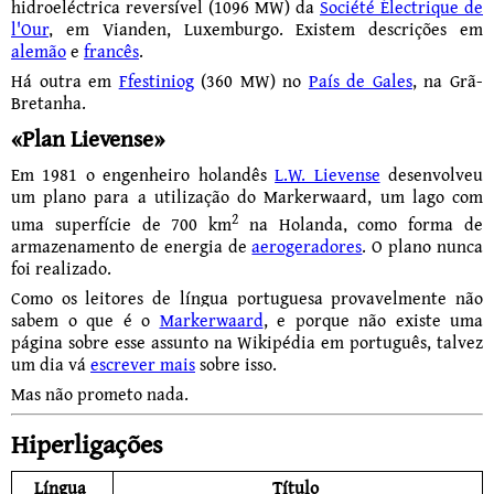
hidroeléctrica reversível (1096 MW) da
Société Électrique de
l'Our
, em Vianden, Luxemburgo. Existem descrições em
alemão
e
francês
.
Há outra em
Ffestiniog
(360 MW) no
País de Gales
, na Grã-
Bretanha.
«Plan Lievense»
Em 1981 o engenheiro holandês
L.W. Lievense
desenvolveu
um plano para a utilização do Markerwaard, um lago com
2
uma superfície de 700 km
na Holanda, como forma de
armazenamento de energia de
aerogeradores
. O plano nunca
foi realizado.
Como os leitores de língua portuguesa provavelmente não
sabem o que é o
Markerwaard
, e porque não existe uma
página sobre esse assunto na Wikipédia em português, talvez
um dia vá
escrever mais
sobre isso.
Mas não prometo nada.
Hiperligações
Língua
Título