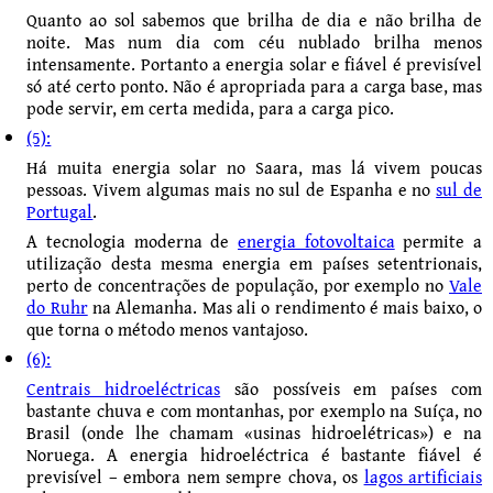
Quanto ao sol sabemos que brilha de dia e não brilha de
noite. Mas num dia com céu nublado brilha menos
intensamente. Portanto a energia solar e fiável é previsível
só até certo ponto. Não é apropriada para a carga base, mas
pode servir, em certa medida, para a carga pico.
(5):
Há muita energia solar no Saara, mas lá vivem poucas
pessoas. Vivem algumas mais no sul de Espanha e no
sul de
Portugal
.
A tecnologia moderna de
energia fotovoltaica
permite a
utilização desta mesma energia em países setentrionais,
perto de concentrações de população, por exemplo no
Vale
do Ruhr
na Alemanha. Mas ali o rendimento é mais baixo, o
que torna o método menos vantajoso.
(6):
Centrais hidroeléctricas
são possíveis em países com
bastante chuva e com montanhas, por exemplo na Suíça, no
Brasil (onde lhe chamam «usinas hidroelétricas») e na
Noruega. A energia hidroeléctrica é bastante fiável é
previsível – embora nem sempre chova, os
lagos artificiais