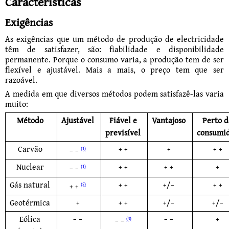
Características
Exigências
As exigências que um método de produção de electricidade
têm de satisfazer, são: fiabi­lidade e disponibilidade
permanente. Porque o consumo varia, a produção tem de ser
fle­xível e ajustável. Mais a mais, o preço tem que ser
razoável.
A medida em que diversos métodos podem satisfazê-las varia
muito:
Método
Ajustável
Fiável e
Vantajoso
Perto d
previsível
consumi
Carvão
+ +
+
+ +
− −
(1)
Nuclear
+ +
+ +
+
− −
(1)
Gás natural
+ +
+/−
+ +
+ +
(2)
Geotérmica
+
+ +
+/−
+/−
Eólica
− −
− −
+
− −
(3)