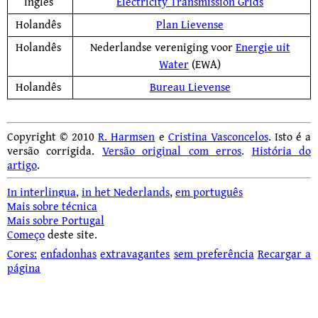
Inglês
Electricity Transmission Grids
Holandês
Plan Lievense
Holandês
Nederlandse vereniging voor
Energie uit
Water
(EWA)
Holandês
Bureau Lievense
Copyright © 2010
R. Harmsen
e
Cristina Vasconcelos
. Isto é a
versão corrigida.
Versão original com erros
.
História do
artigo
.
In interlingua
,
in het Nederlands
,
em português
Mais sobre técnica
Mais sobre Portugal
Começo
deste site.
Cores:
enfadonhas
extravagantes
sem preferência
Recargar a
página