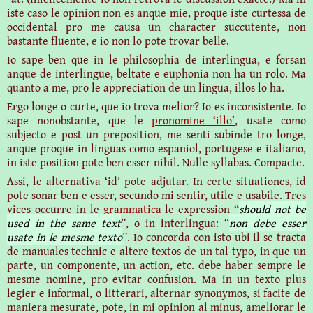
iste caso le opinion non es anque mie, proque iste curtessa de
occidental pro me causa un character succutente, non
bastante fluente, e io non lo pote trovar belle.
Io sape ben que in le philosophia de interlingua, e forsan
anque de interlingue, beltate e euphonia non ha un rolo. Ma
quanto a me, pro le appreciation de un lingua, illos lo ha.
Ergo longe o curte, que io trova melior? Io es inconsistente. Io
sape nonobstante, que le
pronomine ‘illo’
, usate como
subjecto e post un preposition, me senti subinde tro longe,
anque proque in linguas como espaniol, portugese e italiano,
in iste position pote ben esser nihil. Nulle syllabas. Compacte.
Assi, le alternativa ‘id’ pote adjutar. In certe situationes, id
pote sonar ben e esser, secundo mi sentir, utile e usabile. Tres
vices occurre in le
grammatica
le expression “
should not be
used in the same text
”, o in interlingua: “
non debe esser
usate in le mesme texto
”. Io concorda con isto ubi il se tracta
de manuales technic e altere textos de un tal typo, in que un
parte, un componente, un action, etc. debe haber sempre le
mesme nomine, pro evitar confusion. Ma in un texto plus
legier e informal, o litterari, alternar synonymos, si facite de
maniera mesurate, pote, in mi opinion al minus, ameliorar le