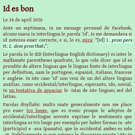
Id es bon
Le
16 de april 2020
Ante un septimana, in un message personal de Facebook,
alcuno
usava in interlingua le parola ‘id’. Io me demandava si
id poterea esser correcte, e si, lo es,
mira
: “
[id] 1.
pron pers
it; 2.
dem pron
that;
”.
Le parola in le IED (Interlingua-English dictionary) es inter le
malfamate parentheses quadrate, lo que vole dicer que id es
prendite de altere linguas que le linguas fonte de interlingua
per definition, nam le portugese, espaniol, italiano, francese
e anglese. In iste caso ‘id’ non veni de un del altere linguas
auxiliar, como occidental/interlingue, esperanto, ido, novial,
in
un tentativa de appaciar
le ‑istas de iste linguas; sed del
latino.
Parolas disyllabic multo usate generalmente non me place
pro esser
tro longe
, que es ironic proque le adeptos de
occidental/interlingue sovente exprime le sentimento que
interlingua es tro longe per exemplo per haber formas in ‑ate
(participio) e ‑ava (passato), que in occidental ambes es solo
‑at. (Infelicemente io non retrova le discussion exacte.) Ma in