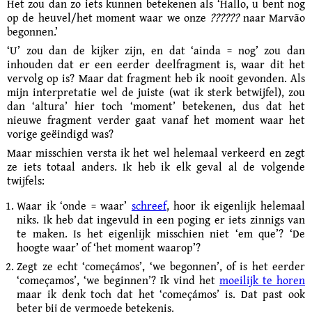
Het zou dan zo iets kunnen betekenen als ‘Hallo, u bent nog
op de heuvel/het moment waar we onze
??????
naar Marvão
begonnen.’
‘U’ zou dan de kijker zijn, en dat ‘ainda = nog’ zou dan
inhouden dat er een eerder deelfragment is, waar dit het
vervolg op is? Maar dat fragment heb ik nooit gevonden. Als
mijn interpretatie wel de juiste (wat ik sterk betwijfel), zou
dan ‘altura’ hier toch ‘moment’ betekenen, dus dat het
nieuwe fragment verder gaat vanaf het moment waar het
vorige geëindigd was?
Maar misschien versta ik het wel helemaal verkeerd en zegt
ze iets totaal anders. Ik heb ik elk geval al de volgende
twijfels:
Waar ik ‘onde = waar’
schreef
, hoor ik eigenlijk helemaal
niks. Ik heb dat ingevuld in een poging er iets zinnigs van
te maken. Is het eigenlijk misschien niet ‘em que’? ‘De
hoogte waar’ of ‘het moment waarop’?
Zegt ze echt ‘começámos’, ‘we begonnen’, of is het eerder
‘começamos’, ‘we beginnen’? Ik vind het
moeilijk te horen
maar ik denk toch dat het ‘começámos’ is. Dat past ook
beter bij de vermoede betekenis.