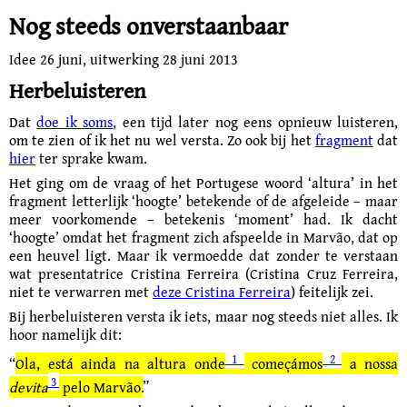
Nog steeds onverstaanbaar
Idee 26 juni, uitwerking
28 juni 2013
Herbeluisteren
Dat
doe ik soms
, een tijd later nog eens opnieuw luisteren,
om te zien of ik het nu wel versta.
Zo ook bij het
fragment
dat
hier
ter sprake kwam.
Het ging om de vraag of het Portugese woord ‘altura’ in het
fragment letterlijk ‘hoogte’ betekende of de afgeleide – maar
meer voorkomende – betekenis ‘moment’ had. Ik dacht
‘hoogte’ omdat het fragment zich afspeelde in Marvão, dat op
een heuvel ligt. Maar ik vermoedde dat zonder te verstaan
wat presentatrice Cristina Ferreira (Cristina Cruz Ferreira,
niet te verwarren met
deze Cristina Ferreira
) feitelijk zei.
Bij herbeluisteren versta ik iets, maar nog steeds niet alles.
Ik
hoor
namelijk dit:
1
2
“
Ola, está ainda na altura onde
começámos
a nossa
3
devita
pelo Marvão.
”