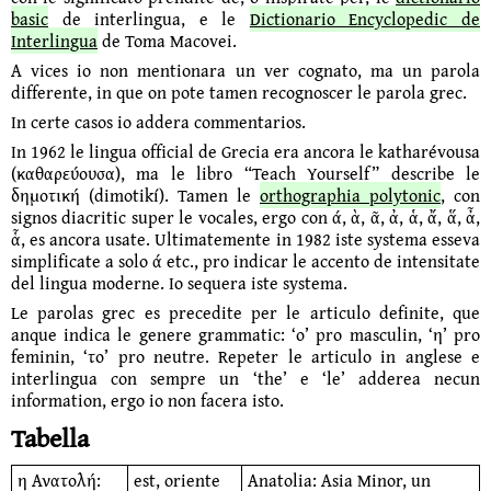
basic
de inter­lingua, e le
Dictionario Encyclopedic de
Interlingua
de Toma Macovei.
A vices io non mentionara un ver cognato, ma un parola
differente, in que on pote tamen recognoscer le parola grec.
In certe casos io addera commentarios.
In 1962 le lingua official de Grecia era ancora le katharévousa
(καθαρεύ­ουσα), ma le libro “Teach Yourself” describe le
δημοτική (dimotikí). Tamen le
orthographia polytonic
, con
signos diacritic super le vocales, ergo con ά, ὰ, ᾶ, ἀ, ἁ, ἄ, ἅ, ἆ,
ἇ, es ancora usate. Ultimate­mente in 1982 iste systema esseva
simplificate a solo ά etc., pro indicar le accento de intensitate
del lingua moderne. Io sequera iste systema.
Le parolas grec es precedite per le articulo definite, que
anque indica le genere gram­matic: ‘ο’ pro masculin, ‘η’ pro
feminin, ‘το’ pro neutre. Repeter le articulo in anglese e
interlingua con sempre un ‘the’ e ‘le’ adderea necun
information, ergo io non facera isto.
Tabella
η Ανατολή:
est, oriente
Anatolia: Asia Minor, un