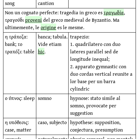
song
cantion
Non un cognato perfecte: tragedia in greco es
τραγωδία
,
τραγούδι
proveni
del greco medieval de Byzantio. Ma
ultimemente, le
origine
es le mesme.
η τράπεζα:
banca; tabula.
trapezio:
bank; το
Vide etiam
1. quadrilatero con duo
τραπέζι: table
hic
.
lateres parallel sed de
longitude inequal;
2. apparato gymnastic con
duo cordas vertical reunite a
lor base per un barra
cylindric
ο ύπνος: sleep
somno
hypnose: stato simile al
somno, provocate per
suggestion
η υπόθεσις:
caso, subjecto
hypothese: supposition,
case, matter
conjectura, presumption