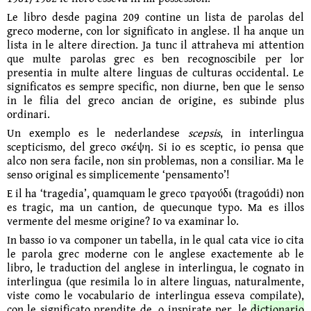
Le libro desde pagina 209 contine un lista de parolas del
greco moderne, con lor significato in anglese. Il ha anque un
lista in le altere direction. Ja tunc il attraheva mi attention
que multe parolas grec es ben recognoscibile per lor
presentia in multe altere linguas de culturas occidental. Le
signifi­catos es sempre specific, non diurne, ben que le senso
in le filia del greco ancian de origine, es subinde plus
ordinari.
Un exemplo es le nederlandese
scepsis
, in interlingua
scepticismo, del greco σκέψη. Si io es sceptic, io pensa que
alco non sera facile, non sin problemas, non a consiliar. Ma le
senso original es simplice­mente ‘pensa­mento’!
E il ha ‘tragedia’, quamquam le greco τραγούδι (tragoúdi) non
es tragic, ma un cantion, de quecunque typo. Ma es illos
vermente del mesme origine? Io va examinar lo.
In basso io va componer un tabella, in le qual cata vice io cita
le parola grec moderne con le anglese exactemente ab le
libro, le traduction del anglese in interlingua, le cognato in
interlingua (que resimila lo in altere linguas, naturalmente,
viste como le vocabulario de interlingua esseva compilate),
con le significato prendite de, o inspirate per, le
dictio­nario