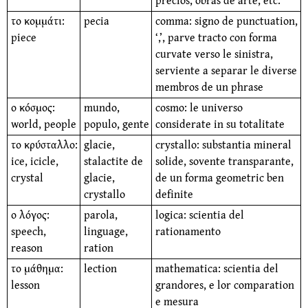
precios, obras de arte, etc.
το κομμάτι:
pecia
comma: signo de punctuation,
piece
‘,’, parve tracto con forma
curvate verso le sinistra,
serviente a separar le diverse
membros de un phrase
ο κόσμος:
mundo,
cosmo: le universo
world, people
populo, gente
considerate in su totalitate
το κρύσταλλο:
glacie,
crystallo: substantia mineral
ice, icicle,
stalactite de
solide, sovente transparante,
crystal
glacie,
de un forma geometric ben
crystallo
definite
ο λόγος:
parola,
logica: scientia del
speech,
linguage,
rationamento
reason
ration
το μάθημα:
lection
mathematica: scientia del
lesson
grandores, e lor comparation
e mesura