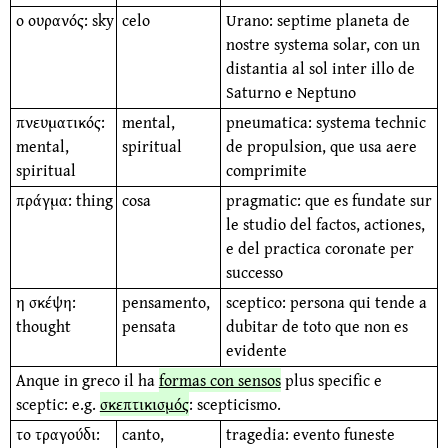
ο ουρανός: sky
celo
Urano: septime planeta de
nostre systema solar, con un
distantia al sol inter illo de
Saturno e Neptuno
πνευματικός:
mental,
pneumatica: systema technic
mental,
spiritual
de propulsion, que usa aere
spiritual
comprimite
πράγμα: thing
cosa
pragmatic: que es fundate sur
le studio del factos, actiones,
e del practica coronate per
successo
η σκέψη:
pensamento,
sceptico: persona qui tende a
thought
pensata
dubitar de toto que non es
evidente
Anque in greco il ha
formas con sensos
plus specific e
sceptic: e.g.
σκεπτικισμός
: scepticismo.
το τραγούδι:
canto,
tragedia: evento funeste