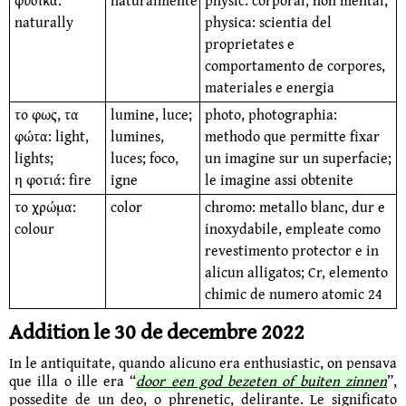
φυσικά:
naturalmente
physic: corporal, non mental;
naturally
physica: scientia del
proprietates e
comportamento de corpores,
materiales e energia
το φως, τα
lumine, luce;
photo, photographia:
φώτα: light,
lumines,
methodo que permitte fixar
lights;
luces; foco,
un imagine sur un superfacie;
η φοτιά: fire
igne
le imagine assi obtenite
το χρώμα:
color
chromo: metallo blanc, dur e
colour
inoxydabile, empleate como
revestimento protector e in
alicun alligatos; Cr, elemento
chimic de numero atomic 24
Addition le 30 de decembre 2022
In le antiquitate, quando alicuno era enthusiastic, on pensava
que illa o ille era “
door een god bezeten of buiten zinnen
”,
possedite de un deo, o phrene­tic, delirante. Le significato