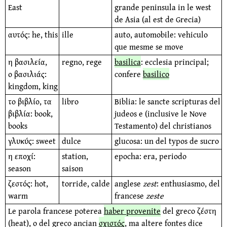
East
grande pen­insula in le west
de Asia (al est de Grecia)
αυτός: he, this
ille
auto, automobile: vehiculo
que mesme se move
η βασιλεία,
regno, rege
basilica
: ecclesia principal;
ο βασιλιάς:
confere
basilico
kingdom, king
το βιβλίο, τα
libro
Biblia: le sancte scripturas del
βιβλία: book,
judeos e (inclusive le Nove
books
Testamento) del christianos
γλυκύς: sweet
dulce
glucosa: un del typos de sucro
η εποχί:
station,
epocha: era, periodo
season
saison
ζεστός: hot,
torride, calde
anglese
zest
: enthusiasmo, del
warm
francese
zeste
Le parola francese poterea
haber provenite
del greco ζέστη
(heat), o del greco ancian
σχιστός
, ma altere fontes dice