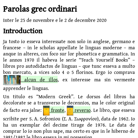
Parolas grec ordinari
Inter le 25 de novembre e le
2 de decembre 2020
Introduction
Ja tosto io esseva interessate non solo in anglese, germano e
francese – in le scholas ap­pel­late le linguas moderne – ma
anque in alteres, con foco sur lor phonetica e gram­ma­tica. In
le annos 1970 il habeva le serie “Teach Yourself Books” –
libros pro autodidactos de linguas – que tunc esseva a multo
bon mercato, a vices solo 4 o 5 florinos. Ergo io com­prava
alcun de illos
, ex interesse ma sin vermente
apprender le linguas.
Un titulo es “Modern Greek”. Le dorsos del libros ha
decolorate se a transverso le decen­nios, ma le color original
de facto era jalne:
fronte
,
reverso
. Le libro, que esseva
scribite per S. A. Sofroniou (Σ. Α. Σωφρονίου), data de 1962. Io
ha un exemplar del decime tirage de 1976. Le data de
comprar lo io non plus sape, ma certo es que in le hiberno de
1981/1982 le libro esseva in mi possession.