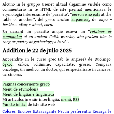
Alcuno in le gruppo Usenet nl.taal (ligamine visibile como
commentario in le HTML de iste pagina)
mentionava le
etymologia interessante de ‘parasito’: “
person who eats
at the
table of another”, del greco ancian
παράσιτος
, de
παρά =
beside
, e
σῖτος = wheat, corn
.
En passant un parasito anque esseva un “
retainer or
companion
of an ancient Celtic warrior, who praised him in
song or poetry at gatherings; a bard.
”.
Addition le 22 de julio 2025
Apprendite in le curso grec (ab le anglese) de Duolingo:
όγκος
, ónkos, volumine, capacitate, grosso. Compara
oncologo, un medico, un doctor, qui es specialisate in cancere,
carcinoma.
Paginas concernente greco
Menu de etymologia
Menu de linguas e linguistica
Mi articulos in e sur interlingua:
menu
;
RSS
Puncto initial
de iste sito web
Colores:
Enoiose
Extravagante
Necun preferentia
Recarga le