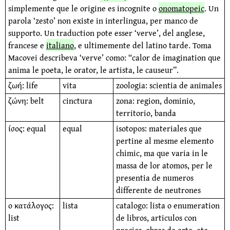
simplemente que le origine es incognite o
onomatopeic
. Un
parola ‘zesto’ non existe in interlingua, per manco de
supporto. Un traduction pote esser ‘verve’, del anglese,
francese e
italiano
, e ultimemente del latino tarde. Toma
Macovei describeva ‘verve’ como: “calor de imagination que
anima le poeta, le orator, le artista, le causeur”.
ζωή: life
vita
zoologia: scientia de animales
ζώνη: belt
cinctura
zona: region, dominio,
territorio, banda
ίσος: equal
equal
isotopos: materiales que
pertine al mesme elemento
chimic, ma que varia in le
massa de lor atomos, per le
presentia de numeros
differente de neutrones
ο κατάλογος:
lista
catalogo: lista o enumeration
list
de libros, articulos con