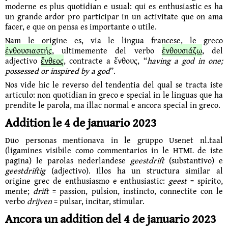
moderne es plus quotidian e usual: qui es enthusiastic es ha
un grande ardor pro parti­cipar in un activitate que on ama
facer, e que on pensa es importante o utile.
Nam le origine es, via le lingua francese, le greco
ἐνθουσιαστής
, ultimemente del verbo
ἐνθουσιάζω
, del
adjectivo
ἔνθεος
, contracte a ἔνθους, “
having a god in one;
possessed or inspired by a god
”.
Nos vide hic le reverso del tendentia del qual se tracta iste
articulo: non quotidian in greco e special in le linguas que ha
prendite le parola, ma illac normal e ancora special in greco.
Addition le 4 de januario 2023
Duo personas mentionava in le gruppo Usenet nl.taal
(ligamines visibile como commen­tarios in le HTML de iste
pagina)
le parolas nederlandese
geestdrift
(substantivo) e
geestdriftig
(adjectivo). Illos ha un structura similar al
origine grec de enthusiasmo e enthusiastic:
geest
= spirito,
mente;
drift
= passion, pulsion, instincto, connectite con le
verbo
drijven
= pulsar, incitar, stimular.
Ancora un addition del 4 de januario 2023