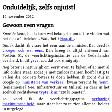
Onduidelijk, zelfs onjuist!
19 november 2012
Gewoon even vragen
Spaß beiseite
, het is toch wel belangrijk om uit te vinden wat
het nou wél betekent. Wat, ‘het’?
Nou, dit
.
Dus ik dacht, ik vraag het eens aan de minister. Dat deed ik
vroeger ook wel eens
. Dan kreeg ik altijd antwoord van
Postbus 51, de voorlichtings­instantie van de Nederlandse
overheid. In dit geval zou dat ook zinnig zijn.
Nog beter is natuurlijk om eerst even te kijken of er niet al
info online staat, zodat je niet zinloos mensen hoeft lastig te
vallen die ook iets beters te doen hebben. Ik zocht dus in
Google op ‘
ministerie van verkeer
’, kwam terecht bij ‘
ienm
’
(Ieniemienie? Nee, Infrastructuur en Milieu), en daar in het
zoekvak rechtsboven
typte ik in
: ‘120 kilometer’.
Zo vond ik de voorlichtingspagina
Verhoging
maximumsnelheid
. Daar staat het zo te zien allemaal helder
in uitgelegd.