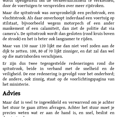
wordt opengesteld om de verkeersdichtheid te verkleinen,
door de voertuigen te verspreiden over meer rijstroken.
Maar die spitsstrook was oorspronkelijk een pechstrook, een
vluchtstrook. Als daar onverhoopt inderdaad een voertuig op
stilstaat, bijvoorbeeld wegens motorpech of een ander
mankement of een calamiteit, dan ziet de politie dat via
camera’s. De spitsstrook wordt dan gesloten (rood kruis boven
de strook) en het is beter ook langzamer te rijden.
Maar van 130 naar 120 lijkt me dan niet veel zoden aan de
dijk te zetten. 100, 80 of 70 lijkt zinniger, en dat zal dan wel
op die matrixborden verschijnen.
Er zijn dus twee tegengestelde redeneringen rond die
spitsstrook, beide in verband met de snelheid en de
veiligheid. De ene redenering is gevolgd voor het onderbord;
de andere, ook zinnig, staat op de voorlichtings­pagina van
het ministerie.
Advies
Maar dat is veel te ingewikkeld en verwarrend om je achter
het stuur te gaan zitten afvragen. Achter het stuur moet je
precies weten wat er aan de hand is, en snel, beslist en