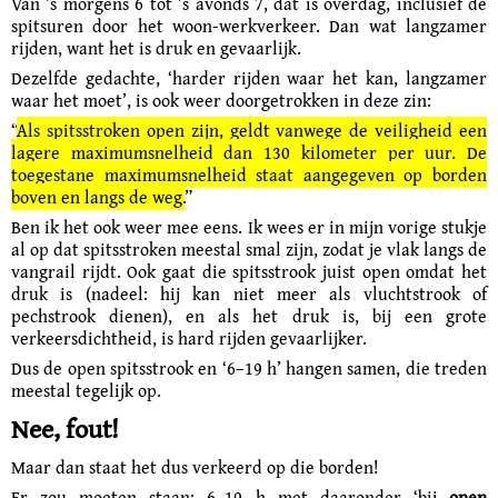
Van ’s morgens 6 tot ’s avonds 7, dat is overdag, inclusief de
spitsuren door het woon-werkverkeer. Dan wat langzamer
rijden, want het is druk en gevaarlijk.
Dezelfde gedachte, ‘harder rijden waar het kan, langzamer
waar het moet’, is ook weer doorgetrokken in deze zin:
“
Als spitsstroken open zijn, geldt vanwege de veiligheid een
lagere maximum­snelheid dan 130 kilometer per uur. De
toegestane maximum­snelheid staat aangegeven op borden
boven en langs de weg.
”
Ben ik het ook weer mee eens. Ik wees er in mijn vorige stukje
al op dat spitsstroken meestal smal zijn, zodat je vlak langs de
vangrail rijdt. Ook gaat die spitsstrook juist open omdat het
druk is (nadeel: hij kan niet meer als vluchtstrook of
pechstrook dienen), en als het druk is, bij een grote
verkeersdichtheid, is hard rijden gevaarlijker.
Dus de open spitsstrook en ‘6–19 h’ hangen samen, die treden
meestal tegelijk op.
Nee, fout!
Maar dan staat het dus verkeerd op die borden!
Er zou moeten staan: 6–19 h met daaronder ‘bij
open