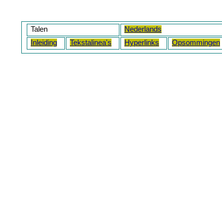
Talen
Nederlands
Inleiding
Tekstalinea's
Hyperlinks
Opsommingen