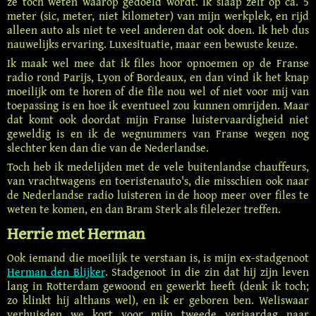
ze toch weten waarop gedoeld wordt. Ik slaap zelf op ca. 5
meter (sic, meter, niet kilometer) van mijn werkplek, en rijd
alleen auto als niet te veel anderen dat ook doen. Ik heb dus
nauwelijks ervaring. Luxesituatie, maar een bewuste keuze.
Ik maak wel mee dat ik files hoor opnoemen op de Franse
radio rond Parijs, Lyon of Bordeaux, en dan vind ik het knap
moeilijk om te horen of die file nou wel of niet voor mij van
toepassing is en hoe ik eventueel zou kunnen omrijden. Maar
dat komt ook doordat mijn Franse luistervaardigheid niet
geweldig is en ik de wegnummers van Franse wegen nog
slechter ken dan die van de Nederlandse.
Toch heb ik medelijden met de vele buitenlandse chauffeurs,
van vrachtwagens en toeristenauto's, die misschien ook naar
de Nederlandse radio luisteren in de hoop meer over files te
weten te komen, en dan Bram Sterk als filelezer treffen.
Herrie met Herman
Ook iemand die moeilijk te verstaan is, is mijn ex-stadgenoot
Herman den Blijker
. Stadgenoot in die zin dat hij zijn leven
lang in Rotterdam gewoond en gewerkt heeft (denk ik toch;
zo klinkt hij althans wel), en ik er geboren ben. Weliswaar
verhuisden we kort voor mijn tweede verjaardag naar