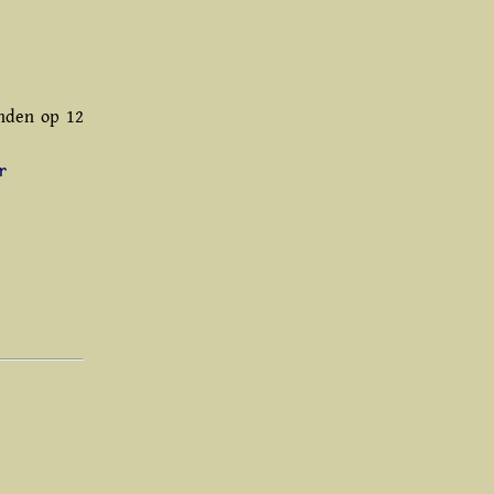
onden op
12
r