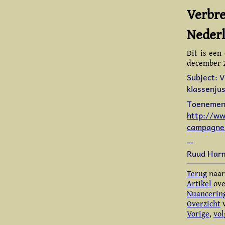
Verbre
Nederl
Dit is ee
december 
Subject: 
klassenjus
Toenemend
http://ww
campagne
--
Ruud Harm
Terug
naar
Artikel
ove
Nuancerin
Overzicht
v
Vorige
,
vo