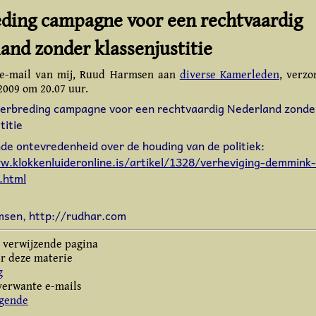
ding campagne voor een rechtvaardig
and zonder klassenjustitie
n e-mail van mij, Ruud Harmsen aan
diverse Kamerleden
, verz
2009
om 20.07 uur.
Verbreding campagne voor een rechtvaardig Nederland zonde
titie
e ontevredenheid over de houding van de politiek:
w.klokkenluideronline.is/artikel/1328/verheviging-demmink-
.html
sen, http://rudhar.com
 verwijzende pagina
r deze materie
g
erwante e-mails
lgende