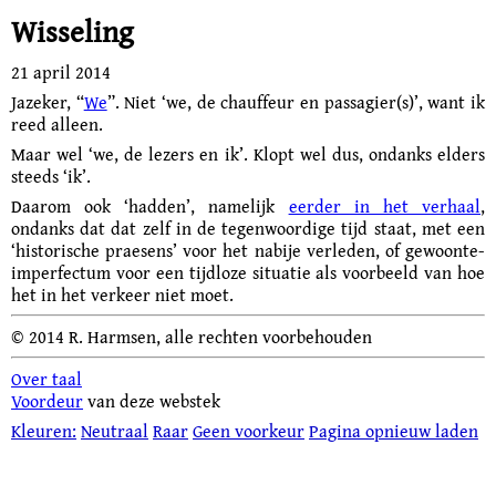
Wisseling
21 april 2014
Jazeker, “
We
”. Niet ‘we, de chauffeur en passagier(s)’, want ik
reed alleen.
Maar wel ‘we, de lezers en ik’. Klopt wel dus, ondanks elders
steeds ‘ik’.
Daarom ook ‘hadden’, namelijk
eerder in het verhaal
,
ondanks dat dat zelf in de tegen­woordige tijd staat, met een
‘historische praesens’ voor het nabije verleden, of gewoonte-
imperfectum voor een tijdloze situatie als voorbeeld van hoe
het in het verkeer niet moet.
© 2014 R. Harmsen, alle rechten voorbehouden
Over taal
Voordeur
van deze webstek
Kleuren:
Neutraal
Raar
Geen voorkeur
Pagina opnieuw laden