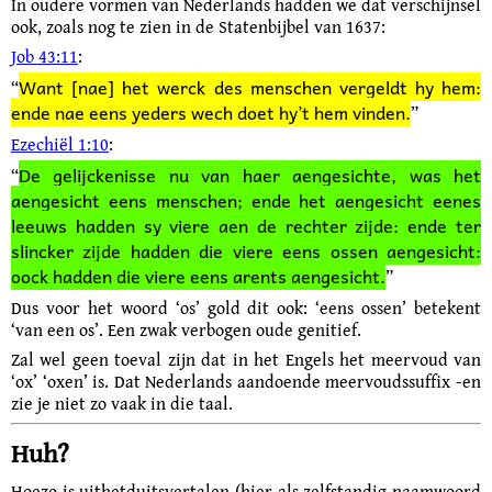
In oudere vormen van Nederlands hadden we dat verschijnsel
ook, zoals nog te zien in de Statenbijbel van 1637:
Job 43:11
:
Want [nae] het werck des menschen vergeldt hy hem:
“
ende nae eens yeders wech doet hy’t hem vinden.
”
Ezechiël 1:10
:
De gelijckenisse nu van haer aengesichte, was het
“
aengesicht eens menschen; ende het aengesicht eenes
leeuws hadden sy viere aen de rechter zijde: ende ter
slincker zijde hadden die viere eens ossen aengesicht:
oock hadden die viere eens arents aengesicht.
”
Dus voor het woord ‘os’ gold dit ook: ‘eens ossen’ betekent
‘van een os’. Een zwak verbogen oude genitief.
Zal wel geen toeval zijn dat in het Engels het meervoud van
‘ox’ ‘oxen’ is. Dat Nederlands aandoende meervoudssuffix ‑en
zie je niet zo vaak in die taal.
Huh?
Hoezo is uithetduitsvertalen (hier als zelfstandig naamwoord