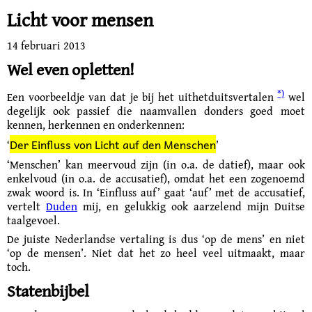
Licht voor mensen
14 februari 2013
Wel even opletten!
*)
Een voorbeeldje van dat je bij het uithetduitsvertalen
wel
degelijk ook passief die naamvallen donders goed moet
kennen, herkennen en onderkennen:
Der Einfluss von Licht auf den Menschen
‘
’
‘Menschen’ kan meervoud zijn (in o.a. de datief), maar ook
enkelvoud (in o.a. de accusatief), omdat het een zogenoemd
zwak woord is. In ‘Einfluss auf’ gaat ‘auf’ met de accusatief,
vertelt
Duden
mij, en gelukkig ook aarzelend mijn Duitse
taalgevoel.
De juiste Nederlandse vertaling is dus ‘op de mens’ en niet
‘op de mensen’. Niet dat het zo heel veel uitmaakt, maar
toch.
Statenbijbel