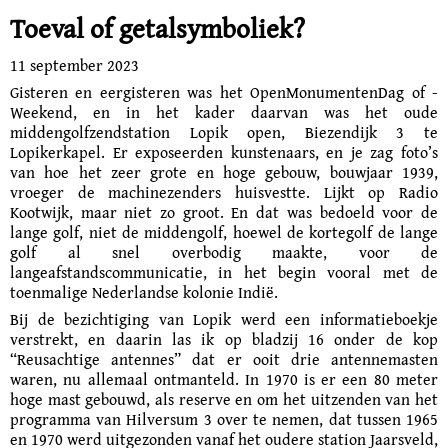
Toeval of getalsymboliek?
11 september 2023
Gisteren en eergisteren was het OpenMonumentenDag of -
Weekend, en in het kader daarvan was het oude
middengolfzendstation Lopik open, Biezendijk 3 te
Lopikerkapel. Er exposeerden kunstenaars, en je zag foto’s
van hoe het zeer grote en hoge gebouw, bouwjaar 1939,
vroeger de machinezenders huisvestte. Lijkt op Radio
Kootwijk, maar niet zo groot. En dat was bedoeld voor de
lange golf, niet de middengolf, hoewel de kortegolf de lange
golf al snel overbodig maakte, voor de
langeafstandscommunicatie, in het begin vooral met de
toenmalige Nederlandse kolonie Indië.
Bij de bezichtiging van Lopik werd een informatieboekje
verstrekt, en daarin las ik op bladzij 16 onder de kop
“Reusachtige antennes” dat er ooit drie antennemasten
waren, nu allemaal ontmanteld. In 1970 is er een 80 meter
hoge mast gebouwd, als reserve en om het uitzenden van het
programma van Hilversum 3 over te nemen, dat tussen 1965
en 1970 werd uitgezonden vanaf het oudere station Jaarsveld,