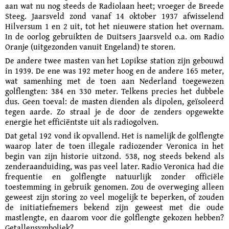
aan wat nu nog steeds de Radiolaan heet; vroeger de Breede
Steeg. Jaarsveld zond vanaf 14 oktober 1937 af­wis­selend
Hilversum 1 en 2 uit, tot het nieuwere station het overnam.
In de oorlog gebruik­ten de Duitsers Jaarsveld o.a. om Radio
Oranje (uitgezonden vanuit Engeland) te storen.
De andere twee masten van het Lopikse station zijn gebouwd
in 1939. De ene was 192 meter hoog en de andere 165 meter,
wat samenhing met de toen aan Nederland toe­gewezen
golflengten: 384 en 330 meter. Telkens precies het dubbele
dus. Geen toeval: de masten dienden als dipolen, geïsoleerd
tegen aarde. Zo straal je de door de zenders opgewekte
energie het efficiëntste uit als radiogolven.
Dat getal 192 vond ik opvallend. Het is namelijk de golflengte
waarop later de toen il­legale radiozender Veronica in het
begin van zijn historie uitzond. 538, nog steeds bekend als
zenderaanduiding, was pas veel later. Radio Veronica had die
frequentie en golflengte natuurlijk zonder officiële
toestemming in gebruik genomen. Zou de overweging alleen
geweest zijn storing zo veel mogelijk te beperken, of zouden
de initiatiefnemers bekend zijn geweest met die oude
mastlengte, en daarom voor die golflengte gekozen hebben?
Getallensymboliek?