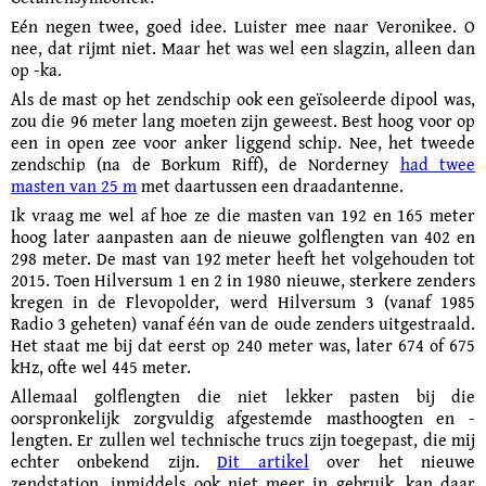
Eén negen twee, goed idee. Luister mee naar Veronikee. O
nee, dat rijmt niet. Maar het was wel een slagzin, alleen dan
op -ka.
Als de mast op het zendschip ook een geïsoleerde dipool was,
zou die 96 meter lang moeten zijn geweest. Best hoog voor op
een in open zee voor anker liggend schip. Nee, het tweede
zendschip (na de Borkum Riff), de Norderney
had twee
masten van 25 m
met daartussen een draadantenne.
Ik vraag me wel af hoe ze die masten van 192 en 165 meter
hoog later aanpasten aan de nieuwe golflengten van 402 en
298 meter. De mast van 192 meter heeft het volgehouden tot
2015. Toen Hilversum 1 en 2 in 1980 nieuwe, sterkere zenders
kregen in de Flevo­polder, werd Hilversum 3 (vanaf 1985
Radio 3 geheten) vanaf één van de oude zenders uitgestraald.
Het staat me bij dat eerst op 240 meter was, later 674 of 675
kHz, ofte wel 445 meter.
Allemaal golflengten die niet lekker pasten bij die
oorspronkelijk zorgvuldig afgestemde masthoogten en -
lengten. Er zullen wel technische trucs zijn toegepast, die mij
echter onbekend zijn.
Dit artikel
over het nieuwe
zendstation, inmiddels ook niet meer in gebruik, kan daar