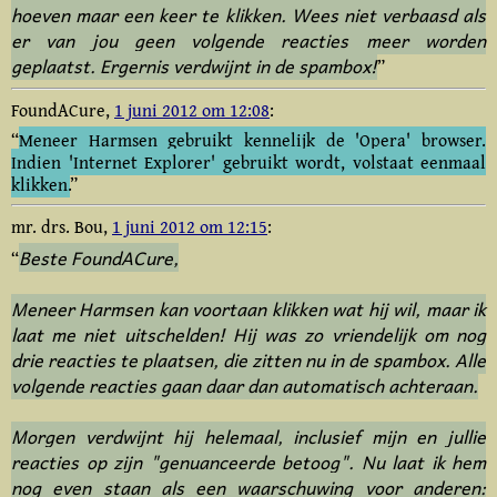
hoeven maar een keer te klikken. Wees niet verbaasd als
er van jou geen volgende reacties meer worden
geplaatst. Ergernis verdwijnt in de spambox!
”
FoundACure,
1 juni 2012 om 12:08
:
“
Meneer Harmsen gebruikt kennelijk de 'Opera' browser.
Indien 'Internet Explorer' gebruikt wordt, volstaat eenmaal
klikken.
”
mr. drs. Bou,
1 juni 2012 om 12:15
:
Beste FoundACure,
“
Meneer Harmsen kan voortaan klikken wat hij wil, maar ik
laat me niet uitschelden! Hij was zo vriendelijk om nog
drie reacties te plaatsen, die zitten nu in de spambox. Alle
volgende reacties gaan daar dan automatisch achteraan.
Morgen verdwijnt hij helemaal, inclusief mijn en jullie
reacties op zijn "genuanceerde betoog". Nu laat ik hem
nog even staan als een waarschuwing voor anderen: