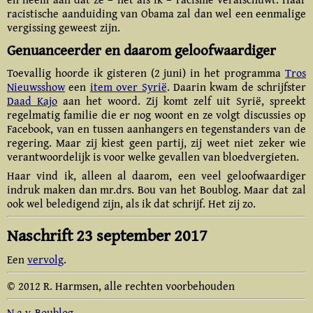
racistische aanduiding van Obama zal dan wel een eenmalige
vergissing geweest zijn.
Genuanceerder en daarom geloofwaardiger
Toevallig hoorde ik gisteren (2 juni) in het programma
Tros
Nieuwsshow
een
item over Syrië
. Daarin kwam de schrijfster
Daad Kajo
aan het woord. Zij komt zelf uit Syrië, spreekt
regelmatig familie die er nog woont en ze volgt discussies op
Facebook, van en tussen aanhangers en tegenstanders van de
regering. Maar zij kiest geen partij, zij weet niet zeker wie
verantwoordelijk is voor welke gevallen van bloedvergieten.
Haar vind ik, alleen al daarom, een veel geloofwaardiger
indruk maken dan mr.drs. Bou van het Boublog. Maar dat zal
ook wel beledigend zijn, als ik dat schrijf. Het zij zo.
Naschrift 23 september 2017
Een
vervolg
.
© 2012 R. Harmsen, alle rechten voorbehouden
N.a.v. Boublog