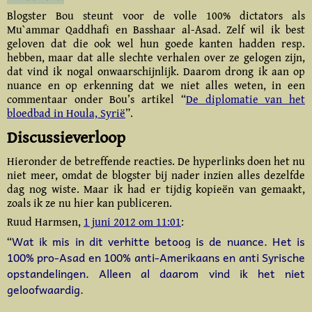
Blogster Bou steunt voor de volle 100% dictators als
Mu`ammar Qaddhafi en Basshaar al-Asad. Zelf wil ik best
geloven dat die ook wel hun goede kanten hadden resp.
hebben, maar dat alle slechte verhalen over ze gelogen zijn,
dat vind ik nogal onwaarschijnlijk. Daarom drong ik aan op
nuance en op erkenning dat we niet alles weten, in een
commentaar onder Bou’s artikel “
De diplomatie van het
bloedbad in Houla, Syrië
”.
Discussieverloop
Hieronder de betreffende reacties. De hyperlinks doen het nu
niet meer, omdat de blog­ster bij nader inzien alles dezelfde
dag nog wiste. Maar ik had er tijdig kopieën van gemaakt,
zoals ik ze nu hier kan publiceren.
Ruud Harmsen,
1 juni 2012 om 11:01
:
Wat ik mis in dit verhitte betoog is de nuance. Het is
“
100% pro-Asad en 100% anti-Amerikaans en anti Syrische
opstandelingen. Alleen al daarom vind ik het niet
geloofwaardig.