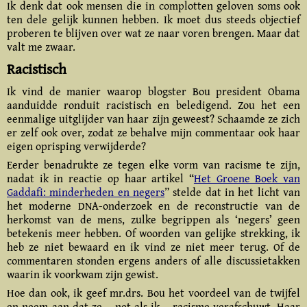
Ik denk dat ook mensen die in complotten geloven soms ook
ten dele gelijk kunnen hebben. Ik moet dus steeds objectief
proberen te blijven over wat ze naar voren brengen. Maar dat
valt me zwaar.
Racistisch
Ik vind de manier waarop blogster Bou president Obama
aanduidde ronduit racistisch en beledigend. Zou het een
eenmalige uitglijder van haar zijn geweest? Schaamde ze zich
er zelf ook over, zodat ze behalve mijn commentaar ook haar
eigen oprisping verwijderde?
Eerder benadrukte ze tegen elke vorm van racisme te zijn,
nadat ik in reactie op haar artikel “
Het Groene Boek van
Gaddafi: minderheden en negers
” stelde dat in het licht van
het moderne DNA-onderzoek en de reconstructie van de
herkomst van de mens, zulke begrippen als ‘negers’ geen
betekenis meer hebben. Of woorden van gelijke strekking, ik
heb ze niet bewaard en ik vind ze niet meer terug. Of de
commentaren stonden ergens anders of alle discussietakken
waarin ik voorkwam zijn gewist.
Hoe dan ook, ik geef mr.drs. Bou het voordeel van de twijfel
en neem aan dat ze – net als ik – racisme verafschuwt. Haar