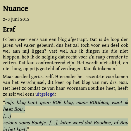
Nuance
2–
3 juni 2012
Eraf
Ik ben weer eens van een blog afgetrapt. Dat is de loop der
jaren wel vaker gebeurd, dus het zal toch voor een deel ook
wel aan mij liggen? Vast wel. Als ik dingen zie die niet
kloppen, heb ik de neiging dat recht voor z’n raap eronder te
zetten. Dat kan confronte­rend zijn. Het wordt niet altijd, en
niet lang, op prijs gesteld of verdragen. Kan ik inkomen.
Maar oordeel gerust zelf. Hieronder het recentste voorkomen
van het verschijnsel, dit keer op het blog van mr. drs. Bou.
Het heet zo omdat ze van haar voornaam Boudine heet, heeft
ze zelf wel eens
uitgelegd
:
mijn blog heet geen BOE blog, maar BOUblog, want ik
“
heet Bou..
[...]
zeiden soms Boukje. [...], later werd dat Boudine, of Bou
in het kort.
”