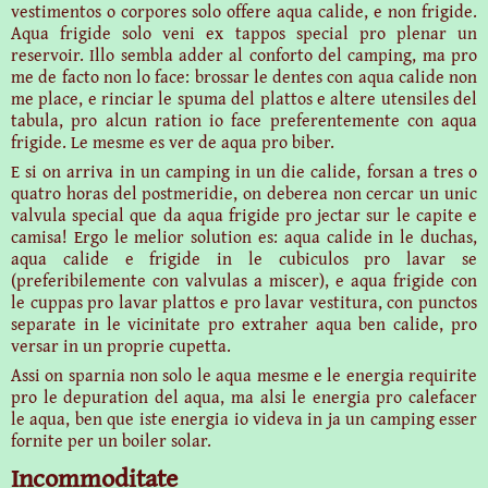
vestimentos o corpores solo offere aqua calide, e non frigide.
Aqua frigide solo veni ex tappos special pro plenar un
reservoir. Illo sembla adder al conforto del camping, ma pro
me de facto non lo face: brossar le dentes con aqua calide non
me place, e rinciar le spuma del plattos e altere utensiles del
tabula, pro alcun ration io face preferentemente con aqua
frigide. Le mesme es ver de aqua pro biber.
E si on arriva in un camping in un die calide, forsan a tres o
quatro horas del postmeridie, on deberea non cercar un unic
valvula special que da aqua frigide pro jectar sur le capite e
camisa! Ergo le melior solution es: aqua calide in le duchas,
aqua calide e frigide in le cubiculos pro lavar se
(preferibilemente con valvulas a miscer), e aqua frigide con
le cuppas pro lavar plattos e pro lavar vestitura, con punctos
separate in le vicinitate pro extraher aqua ben calide, pro
versar in un proprie cupetta.
Assi on sparnia non solo le aqua mesme e le energia requirite
pro le depuration del aqua, ma alsi le energia pro calefacer
le aqua, ben que iste energia io videva in ja un camping esser
fornite per un boiler solar.
Incommoditate