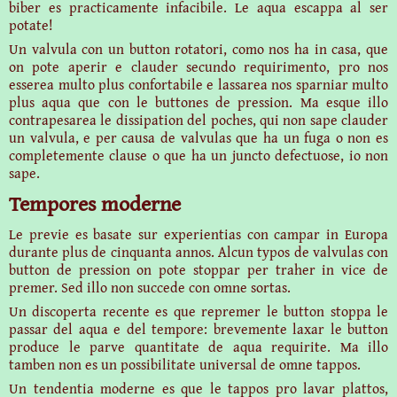
biber es practicamente infacibile. Le aqua escappa al ser
potate!
Un valvula con un button rotatori, como nos ha in casa, que
on pote aperir e clauder secundo requirimento, pro nos
esserea multo plus confortabile e lassarea nos sparniar multo
plus aqua que con le buttones de pression. Ma esque illo
contrapesarea le dissipation del poches, qui non sape clauder
un valvula, e per causa de valvulas que ha un fuga o non es
completemente clause o que ha un juncto defectuose, io non
sape.
Tempores moderne
Le previe es basate sur experientias con campar in Europa
durante plus de cinquanta annos.
Alcun typos de valvulas con
button de pression on pote stoppar per traher in vice de
premer. Sed illo non succede con omne sortas.
Un discoperta recente es que repremer le button stoppa le
passar del aqua e del tempore: brevemente laxar le button
produce le parve quantitate de aqua requirite. Ma illo
tamben non es un possibilitate universal de omne tappos.
Un tendentia moderne es que le tappos pro lavar plattos,