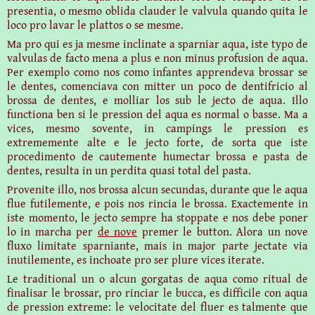
presentia, o mesmo oblida clauder le valvula quando quita le
loco pro lavar le plattos o se mesme.
Ma pro qui es ja mesme inclinate a sparniar aqua, iste typo de
valvulas de facto mena a plus e non minus profusion de aqua.
Per exemplo como nos como infantes apprendeva brossar se
le dentes, comenciava con mitter un poco de dentifricio al
brossa de dentes, e molliar los sub le jecto de aqua. Illo
functiona ben si le pression del aqua es normal o basse. Ma a
vices, mesmo sovente, in campings le pression es
extrememente alte e le jecto forte, de sorta que iste
procedimento de cautemente humectar brossa e pasta de
dentes, resulta in un perdita quasi total del pasta.
Provenite illo, nos brossa alcun secundas, durante que le aqua
flue futilemente, e pois nos rincia le brossa. Exactemente in
iste momento, le jecto sempre ha stoppate e nos debe poner
lo in marcha per
de nove
premer le button. Alora un nove
fluxo limitate sparniante, mais in major parte jectate via
inutilemente, es inchoate pro ser plure vices iterate.
Le traditional un o alcun gorgatas de aqua como ritual de
finalisar le brossar, pro rinciar le bucca, es difficile con aqua
de pression extreme: le velocitate del fluer es talmente que