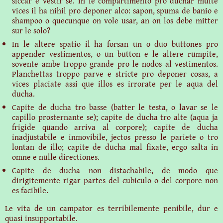
siccar e vestir se. In le compartimento pro duchar multe
vices il ha nihil pro deponer alco: sapon, spuma de banio e
shampoo o quecunque on vole usar, an on los debe mitter
sur le solo?
In le altere spatio il ha forsan un o duo buttones pro
appender vestimentos, o un button e le altere rumpite,
sovente ambe troppo grande pro le nodos al vestimentos.
Planchettas troppo parve e stricte pro deponer cosas, a
vices placiate assi que illos es irrorate per le aqua del
ducha.
Capite de ducha tro basse (batter le testa, o lavar se le
capillo prosternante se); capite de ducha tro alte (aqua ja
frigide quando arriva al corpore); capite de ducha
inadjustabile e inmovibile, jectos presso le pariete o tro
lontan de illo; capite de ducha mal fixate, ergo salta in
omne e nulle directiones.
Capite de ducha non distachabile, de modo que
dirigitemente rigar partes del cubiculo o del corpore non
es facibile.
Le vita de un campator es terribilemente penibile, dur e
quasi insupportabile.