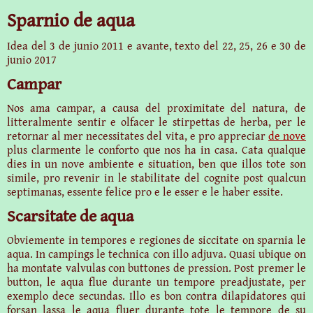
Sparnio de aqua
Idea del 3 de junio 2011 e avante, texto del
22,
25, 26 e
30 de
junio 2017
Campar
Nos ama campar, a causa del proximitate del natura, de
litteralmente sentir e olfacer le stirpettas de herba, per le
retornar al mer necessitates del vita, e pro appreciar
de nove
plus clarmente le conforto que nos ha in casa. Cata qualque
dies in un nove ambiente e situation, ben que illos tote son
simile, pro revenir in le stabilitate del cognite post qualcun
septimanas, essente felice pro e le esser e le haber essite.
Scarsitate de aqua
Obviemente in tempores e regiones de siccitate on sparnia le
aqua. In campings le technica con illo adjuva.
Quasi ubique on
ha montate valvulas con buttones de pression. Post premer le
button, le aqua flue durante un tempore preadjustate, per
exemplo dece secundas. Illo es bon contra dilapidatores qui
forsan lassa le aqua fluer durante tote le tempore de su