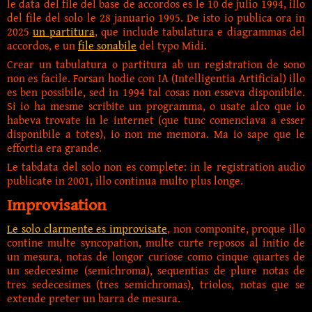
le data del file del base de accordos es le 10 de julio 1994, illo
del file del solo le 28 januario 1995. De isto io publica ora in
2025
un partitura
, que include tabulatura e diagrammas del
accordos, e un
file sonabile
del typo Midi.
Crear un tabulatura o partitura ab un registration de sono
non es facile. Forsan hodie con IA (Intelligentia Artificial) illo
es ben possibile, sed in 1994 tal cosas non esseva dis­po­nibile.
Si io ha mesme scribite un programma, o usate alco que io
habeva trovate in le internet (que tunc comenciava a esser
disponibile a totes), io non me memora. Ma io sape que le
effortia era grande.
Le tabdata del solo non es complete: in le registration audio
publicate in 2001, illo continua multo plus longe.
Improvisation
Le solo clarmente es improvisate
, non componite, proque illo
contine multe syncopation, multe curte reposos al initio de
un mesura, notas de longor curiose como cinque quartes de
un sedecesime (semichroma), sequentias de plure notas de
tres sedecesimes (tres semichromas), triolos, notas que se
extende preter un barra de mesura.