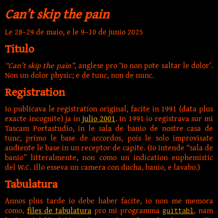
Can’t skip the pain
Le 28–29 de maio, e le 9–
10 de junio 2025
Titulo
“Can’t skip the pain”
, anglese pro ‘Io non pote saltar le dolor’.
Non un dolor physic; e de tunc, non de nunc.
Registration
Io publicava le registration original, facite in 1991 (data plus
exacte incognite) ja in
julio 2001
. In 1991 io registrava sur mi
Tascam Portastudio, in le sala de banio de nostre casa de
tunc, primo le base de accordos, pois le solo improvisate
audiente le base in un receptor de capite. (Io intende “sala de
banio” litteralmente, non como un indication euphemistic
del W.C. Illo esseva un camera con ducha, banio, e lavabo.)
Tabulatura
Annos plus tarde io debe haber facite, io non me memora
como,
files de tabulatura
pro mi programma
, nam
guittabl