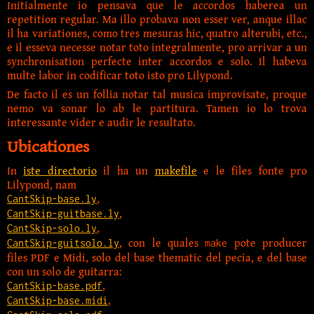
Initialmente io pensava que le accordos haberea un
repetition regular. Ma illo probava non esser ver, anque illac
il ha variationes, como tres mesuras hic, quatro alterubi, etc.,
e il esseva necesse notar toto integralmente, pro arrivar a un
synchronisation perfecte inter accordos e solo. Il habeva
multe labor in codificar toto isto pro Lilypond.
De facto il es un follia notar tal musica improvisate, proque
nemo va sonar lo ab le partitura. Tamen io lo trova
interessante vider e audir le resultato.
Ubicationes
In
iste directorio
il ha un
makefile
e le files fonte pro
Lilypond, nam
,
CantSkip-base.ly
,
CantSkip-guitbase.ly
,
CantSkip-solo.ly
, con le quales
pote producer
CantSkip-guitsolo.ly
make
files PDF e Midi, solo del base thematic del pecia, e del base
con un solo de guitarra:
,
CantSkip-base.pdf
,
CantSkip-base.midi