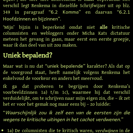
verschil legt Renkema in diezelfde Schrijfwijzer uit op blz.
6.2 Komma
6.2.1
349 in paragraaf “
” en daarvan “
Hoofdzinnen en bijzinnen
”.
‘Mijn’ bijzin is beperkend omdat niet
alle
kritische
columnisten en webloggers onder Micha Kats dictatuur
meteen het gevang in gaan, maar eerst een eerste groepje,
waar ik dan deel van uit zou maken.
Uniek bepalend?
uniek bepalende
Maar wat is nu dat “
” karakter? Als dat op
de voorgrond staat, heeft namelijk volgens Renkema het
enkelvoud de voorkeur en anders het meervoud.
Ik ga dat proberen te begrijpen door Renkema’s
voorbeeldzinnen 1a) t/m 1c), waarmee hij dat verschil
verduidelijkt, om te schrijven naar mijn eigen zin, die – ik zet
het er voor het gemak nog maar eens bij – zo luidde:
Waarschijnlijk zou ik zelf een van de eersten zijn die
“
wegens te kritische uitingen in het cachot verdwenen.
”
1a) De columnisten die te kritisch waren,
verdwijnen
in de