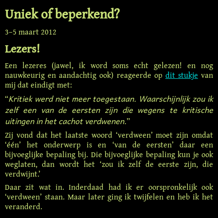
Uniek of beperkend?
3–
5 maart 2012
Lezers!
Een lezeres (jawel, ik word soms echt gelezen! en nog
nauwkeurig en aandachtig ook) reageerde op
dit stukje
van
mij dat eindigt met:
Kritiek werd niet meer toegestaan. Waarschijnlijk zou ik
“
zelf een van de eersten zijn die wegens te kritische
uitingen in het cachot verdwenen.
”
Zij vond dat het laatste woord ‘verdween’ moet zijn omdat
‘één’ het onderwerp is en ‘van de eersten’ daar een
bijvoeglijke bepaling bij. Die bijvoeglijke bepaling kun je ook
weglaten, dan wordt het ‘zou ik zelf de eerste zijn, die
verdwijnt.’
Daar zit wat in. Inderdaad had ik er oorspronkelijk ook
‘verdween’ staan. Maar later ging ik twijfelen en heb ik het
veranderd.