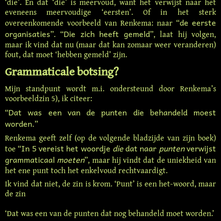
‘die’. En dat ‘die’ is meervoud, want het verwijst naar het
eveneens meervoudige ‘eersten’. Of in het sterk
de eerste
overeenkomende voorbeeld van Renkema: naar “
organisaties
Die zich heeft gemeld
”. “
”, laat hij volgen,
maar ik vind dat nu (maar dat kan zomaar weer veranderen)
fout, dat moet ‘hebben gemeld’ zijn.
Grammaticale botsing?
Mijn standpunt wordt m.i. ondersteund door Renkema’s
voorbeeldzin 5), ik citeer:
Dat was een van de punten die behandeld moest
“
worden.
”
Renkema geeft zelf (op de volgende bladzijde van zijn boek)
In 5 vereist het woordje
die
dat naar
punten
verwijst
toe “
grammaticaal
moeten
”, maar hij vindt dat de uniekheid van
het ene punt toch het enkelvoud rechtvaardigt.
Ik vind dat niet, de zin is krom. ‘Punt’ is een het-woord, maar
de zin
‘Dat was een van de punten dat nog behandeld moet worden.’