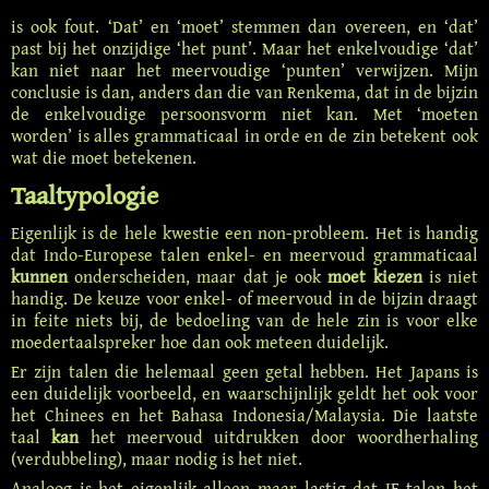
is ook fout. ‘Dat’ en ‘moet’ stemmen dan overeen, en ‘dat’
past bij het onzijdige ‘het punt’. Maar het enkelvoudige ‘dat’
kan niet naar het meervoudige ‘punten’ verwijzen. Mijn
conclusie is dan, anders dan die van Renkema, dat in de bijzin
de enkelvoudige persoonsvorm niet kan. Met ‘moeten
worden’ is alles grammaticaal in orde en de zin betekent ook
wat die moet betekenen.
Taaltypologie
Eigenlijk is de hele kwestie een non-probleem. Het is handig
dat Indo-Europese talen enkel- en meervoud grammaticaal
kunnen
onderscheiden, maar dat je ook
moet kiezen
is niet
handig. De keuze voor enkel- of meervoud in de bijzin draagt
in feite niets bij, de bedoeling van de hele zin is voor elke
moedertaalspreker hoe dan ook meteen duidelijk.
Er zijn talen die helemaal geen getal hebben. Het Japans is
een duidelijk voorbeeld, en waarschijnlijk geldt het ook voor
het Chinees en het Bahasa Indonesia/Malaysia. Die laatste
taal
kan
het meervoud uitdrukken door woordherhaling
(verdubbeling), maar nodig is het niet.
Analoog is het eigenlijk alleen maar lastig dat IE talen het