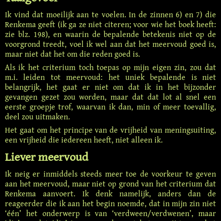
Ik vind dat moeilijk aan te voelen. In de zinnen 6) en 7) die
Renkema geeft (ik ga ze niet citeren; voor wie het boek heeft:
zie blz. 198), en waarin de bepalende betekenis niet op de
voorgrond treedt, voel ik wel aan dat het meervoud goed is,
maar niet dat het om die reden goed is.
Als ik het criterium toch toepas op mijn eigen zin, zou dat
m.i. leiden tot meervoud: het uniek bepalende is niet
belangrijk, het gaat er niet om dat ik in het bijzonder
gevangen gezet zou worden, maar dat dat lot al snel een
eerste groepje trof, waarvan ik dan, min of meer toevallig,
deel zou uitmaken.
Het gaat om het principe van de vrijheid van meningsuiting,
een vrijheid die iedereen heeft, niet alleen ik.
Liever meervoud
Ik neig er inmiddels steeds meer toe de voorkeur te geven
aan het meervoud, maar niet op grond van het criterium dat
Renkema aanvoert. Ik denk namelijk, anders dan de
reageerder die ik aan het begin noemde, dat in mijn zin niet
‘één’ het onderwerp is van ‘verdween/verdwenen’, maar