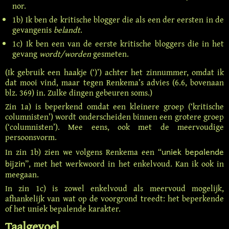
nor.
1b) Ik ben de kritische blogger die als een der eersten in de
gevangenis
belandt
.
1c) Ik ben een van de eerste kritische bloggers die in het
gevang
wordt/worden
gesmeten.
(Ik gebruik een haakje (‘)’) achter het zinnummer, omdat ik
dat mooi vind, maar tegen Renkema’s advies (6.6, bovenaan
blz. 369) in. Zulke dingen gebeuren soms.)
Zin 1a) is beperkend omdat een kleinere groep (‘kritische
columnisten’) wordt onderscheiden binnen een grotere groep
(‘columnisten’). Mee eens, ook met de meervoudige
persoonsvorm.
uniek bepalende
In zin 1b) zien we volgens Renkema een “
bijzin
”, met het werkwoord in het enkelvoud. Kan ik ook in
meegaan.
In zin 1c) is zowel enkelvoud als meervoud mogelijk,
afhankelijk van wat op de voorgrond treedt: het beperkende
of het uniek bepalende karakter.
Taalgevoel