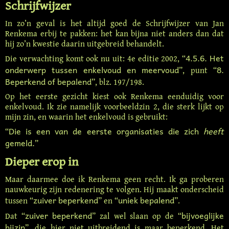
Schrijfwijzer
In zo’n geval is het altijd goed de Schrijfwijzer van Jan
Renkema erbij te pakken: het kan bijna niet anders dan dat
hij zo’n kwestie daarin uitgebreid behandelt.
4.5.6. Het
Die verwachting komt ook nu uit: 4e editie 2002, “
onderwerp tussen enkelvoud en meervoud
8.
”, punt “
Beperkend of bepalend
”, blz. 197/198.
Op het eerste gezicht kiest ook Renkema eenduidig voor
enkelvoud. Ik zie namelijk voorbeeldzin 2, die sterk lijkt op
mijn zin, en waarin het enkelvoud is gebruikt:
Die is een van de eerste organisaties die zich
heeft
“
gemeld.
”
Dieper erop in
Maar daarmee doe ik Renkema geen recht. Ik ga proberen
nauwkeurig zijn redenering te volgen. Hij maakt onderscheid
zuiver beperkend
uniek bepalend
tussen “
” en “
”.
zuiver beperkend
bijvoeglijke
Dat “
” zal wel slaan op de “
bijzin
”, die hier niet uitbreidend is maar beperkend. Het