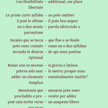
Con flexibilitate
–
additional, me place
libertate
Le prime curte syllaba
–
on pote omitter
E post le ultime
–
il pote ben sequer
un o duo atonic
–
parola sdrucciole o
paroxytone
Vocales que se tocca
–
que flue e se funde
pote esser contate
–
como un o duo syllabas
secundo le desiros
–
de qui nunc poetisa
Optional
Rimar non es necesse
–
si grecos e latinos
poteva solo usar
–
le metro; proque nunc
adder un elemento
–
essentialmente inutile?
Simplice
Monotonia que
–
menacia pote esser
precludite e pre-
–
venite per adder
post cata tertie verso
–
un anapesto libere
pro jocar