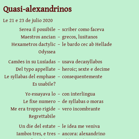
Quasi-alexandrinos
Le 21 e
23 de julio 2020
Serea il possibile
–
scriber como faceva
Maestros ancian
–
grecos, lusitanos
Hexametros dactylic
–
le bardo cec ab Hellade
Odyssea
Camões in su Lusíadas
–
usava decasyllabos
Del typo appellate
–
heroic; sexte e decime
Le syllabas del emphase
–
consequentemente
Es usabile?
Yo essayava lo
–
con interlingua
Le fixe numero
–
de syllabas o moras
Me era troppo rigide
–
vero incombrante
Regrettabile
Un die del estate
–
le idea me veniva
Iambos tres, e tres
–
ancora: alexandrino