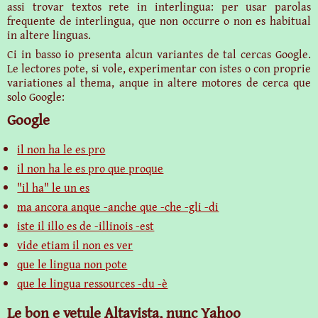
assi trovar textos rete in interlingua: per usar parolas
frequente de interlingua, que non occurre o non es habitual
in altere linguas.
Ci in basso io presenta alcun variantes de tal cercas Google.
Le lectores pote, si vole, experimentar con istes o con proprie
variationes al thema, anque in altere motores de cerca que
solo Google:
Google
il non ha le es pro
il non ha le es pro que proque
"il ha" le un es
ma ancora anque -anche que -che -gli -di
iste il illo es de -illinois -est
vide etiam il non es ver
que le lingua non pote
que le lingua ressources -du -è
Le bon e vetule Altavista, nunc Yahoo