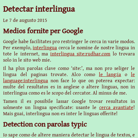
Detectar interlingua
Le
7 de augusto 2015
Medios fornite per Google
Google habe facilitates pro restringer le cerca in varie modos.
Per exemplo,
interlingua
cerca le nomine de nostre lingua in
tote le internet, ma
interlingua site:rudhar.com
lo trovara
solo in le sito web mie.
Il ha plus parolas clave como ‘site:’, ma non pro seliger le
lingua del paginas trovate. Alco como
le lang:ia
o
le
language:interlingua
non face lo que on poterea expectar:
multe del resultatos es in anglese o altere linguas, non in
interlingua como es le scopo del cercator. Al minus de me.
Tamen il es possibile lassar Google trovar resultatos in
solmente un lingua specificate: usante le
cerca avantiate
!
Mais guai, interlingua non es inter le linguas offerite!
Detection con parolas typic
Io sape como de altere maniera detectar le lingua de textos, e