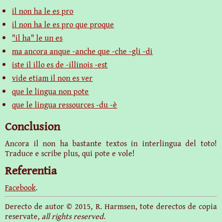
il non ha le es pro
il non ha le es pro que proque
"il ha" le un es
ma ancora anque -anche que -che -gli -di
iste il illo es de -illinois -est
vide etiam il non es ver
que le lingua non pote
que le lingua ressources -du -è
Conclusion
Ancora il non ha bastante textos in interlingua del toto!
Traduce e scribe plus, qui pote e vole!
Referentia
Facebook
.
Derecto de autor © 2015, R. Harmsen, tote derectos de copia
reservate,
all rights reserved
.