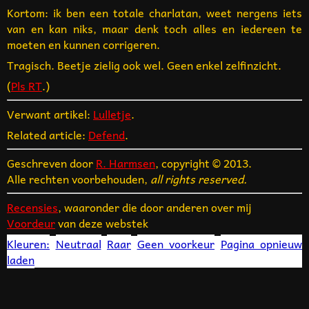
Kortom: ik ben een totale charlatan, weet nergens iets
van en kan niks, maar denk toch alles en iedereen te
moeten en kunnen corrigeren.
Tragisch. Beetje zielig ook wel. Geen enkel zelfinzicht.
(
Pls RT
.)
Verwant artikel:
Lulletje
.
Related article:
Defend
.
Geschreven door
R. Harmsen
, copyright © 2013.
Alle rechten voorbehouden,
all rights reserved.
Recensies
, waaronder die door anderen over mij
Voordeur
van deze webstek
Kleuren:
Neutraal
Raar
Geen voorkeur
Pagina opnieuw
laden