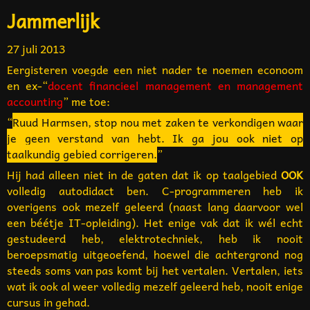
Jammerlijk
27 juli 2013
Eergisteren voegde een niet nader te noemen
econoom
en ex-“
docent financieel management en management
accounting
” me toe:
“
Ruud Harmsen, stop nou met zaken te verkondigen waar
je geen verstand van hebt. Ik ga jou ook niet op
taalkundig gebied corrigeren.
”
Hij had alleen niet in de gaten dat ik op taalgebied
OOK
volledig autodidact ben. C-programmeren heb ik
overigens ook mezelf geleerd (naast lang daarvoor wel
een béétje IT-opleiding). Het enige vak dat ik wél echt
gestudeerd heb, elektrotechniek, heb ik nooit
beroepsmatig uitgeoefend, hoewel die achtergrond nog
steeds soms van pas komt bij het vertalen. Vertalen, iets
wat ik ook al weer volledig mezelf geleerd heb, nooit enige
cursus in gehad.