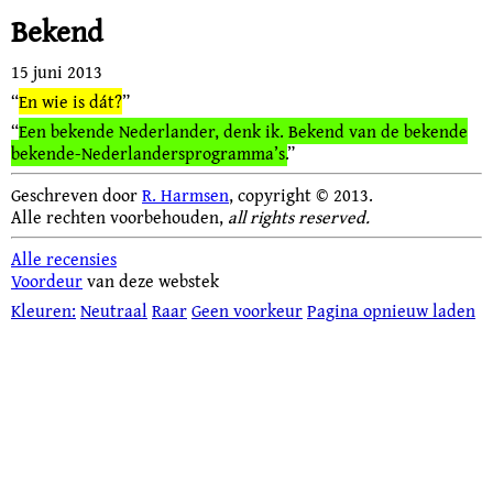
Bekend
15 juni 2013
“
En wie is dát?
”
“
Een bekende Nederlander, denk ik. Bekend van de bekende
bekende‑Nederlandersprogramma’s.
”
Geschreven door
R. Harmsen
, copyright © 2013.
Alle rechten voorbehouden,
all rights reserved.
Alle recensies
Voordeur
van deze webstek
Kleuren:
Neutraal
Raar
Geen voorkeur
Pagina opnieuw laden