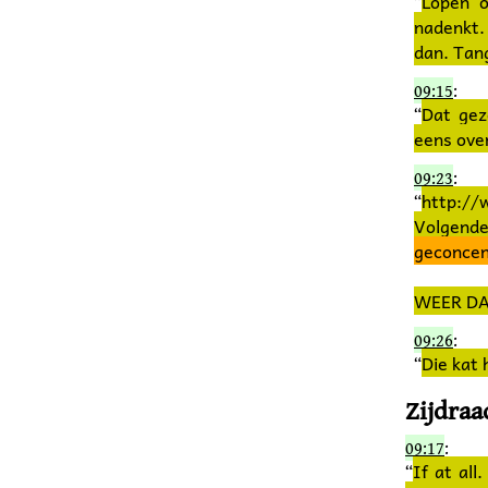
Lopen o
“
nadenkt.
dan. Tang
09:15
:
Dat gez
“
eens over
09:23
:
http://
“
Volgen
geconcen
WEER DAT
09:26
:
Die kat 
“
Zijdraa
09:17
:
If at all
“