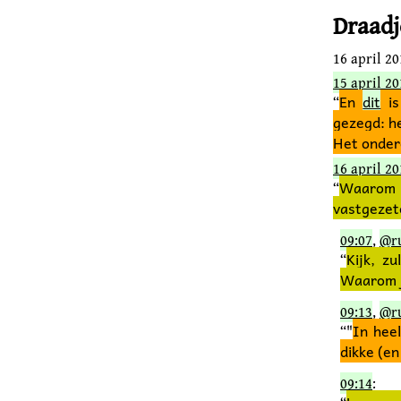
Draadj
16 april 2
15 april 20
En
dit
is
“
gezegd: h
Het onder
16 april 20
Waarom d
“
vastgezete
09:07
,
@r
Kijk, z
“
Waarom j
09:13
,
@r
In heel
“"
dikke (en
09:14
: