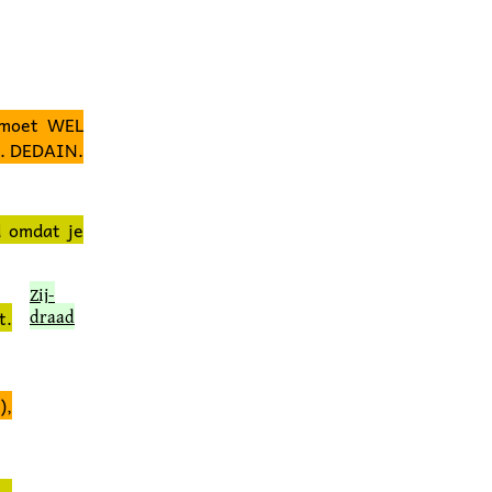
 moet WEL
t. DEDAIN.
d
omdat je
Zij­
t.
draad
),