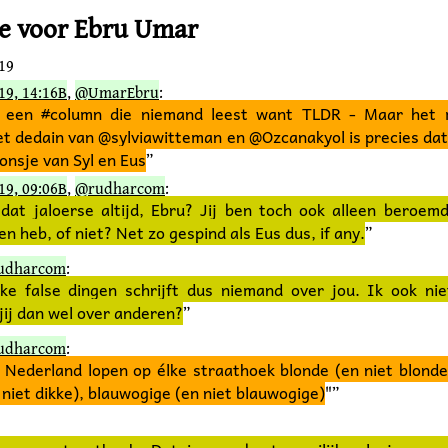
e voor Ebru Umar
019
19, 14:16B
,
@UmarEbru
:
 een #column die niemand leest want TLDR - Maar het
et dedain van @sylviawitteman en @Ozcanakyol is precies da
onsje van Syl en Eus
”
19, 09:06B
,
@rudharcom
:
at jaloerse altijd, Ebru?
Jij ben toch ook alleen beroem
n heb, of niet? Net zo gespind als Eus dus, if any.
”
udharcom
:
ulke false dingen schrijft dus niemand over jou. Ik ook nie
ij dan wel over anderen?
”
udharcom
:
 Nederland lopen op élke straathoek blonde (en niet blonde
 niet dikke), blauwogige (en niet blauwogige)
"”