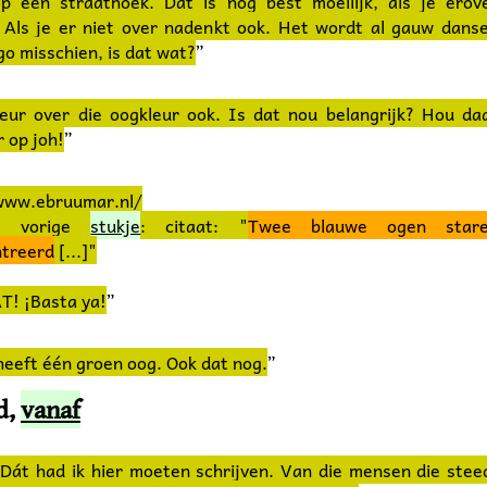
p een straathoek. Dat is nog best moeilijk, als je erov
 Als je er niet over nadenkt ook. Het wordt al gauw dans
o misschien, is dat wat?
”
eur over die oogkleur ook. Is dat nou belangrijk? Hou da
 op joh!
”
www.ebruumar.nl/
de vorige
stukje
: citaat: "
Twee blauwe ogen star
treerd
[...]"
! ¡Basta ya!
”
heeft één groen oog. Ook dat nog.
”
d,
vanaf
. Dát had ik hier moeten schrijven. Van die mensen die stee