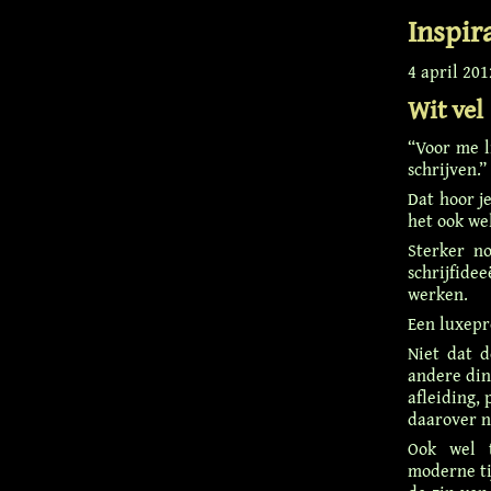
Inspir
4 april 201
Wit vel
“Voor me l
schrijven.”
Dat hoor j
het ook wel
Sterker no
schrijfide
werken.
Een luxepr
Niet dat d
andere din
afleiding,
daarover ni
Ook wel t
moderne tij