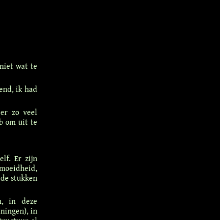
niet wat te
end, ik had
eer zo veel
eb om uit te
lf. Er zijn
rmoeidheid,
 de stukken
m, in deze
eningen), in