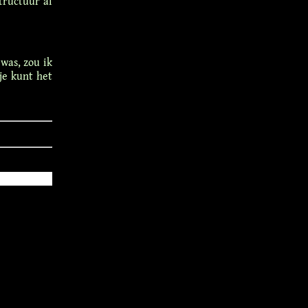
structuur al
 was, zou ik
je kunt het