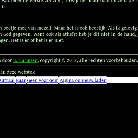
‘wat moet de eerste zin zijn’, terwijl het materiaal en zelfs de 
 is.
 beetje moe van mezelf. Maar het is ook heerlijk. Als ik gelovig
n God gegeven. Want ook als atheïst heb je dit niet in de hand, 
gen. Het is er of het is er niet.
n door
R. Harmsen
, copyright © 2012, alle rechten voorbehouden.
an deze webstek
eutraal
Raar
Geen voorkeur
Pagina opnieuw laden