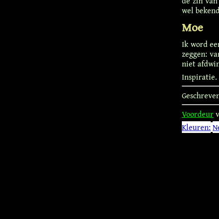
de zin van 
wel bekend
Moe
Ik word een
zeggen: va
niet afdwin
Inspiratie.
Geschreve
Voordeur
v
Kleuren:
N