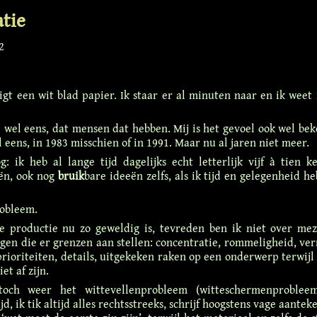
atie
2
igt een wit blad papier. Ik staar er al minuten naar en ik weet 
e wel eens, dat mensen dat hebben. Mij is het gevoel ook wel bek
 eens, in 1983 misschien of in 1991. Maar nu al jaren niet meer.
g: ik heb al lange tijd dagelijks echt letterlijk vijf à tien k
eën, ook nog
bruik
bare ideeën zelfs, als ik tijd en gelegenheid h
obleem.
e productie nu zo geweldig is, tevreden ben ik niet over meze
gen die er grenzen aan stellen: concentratie, rommeligheid, ve
 prioriteiten, details, uitgekeken raken op een onderwerp terwijl
et af zijn.
och weer het wittevellenprobleem (witteschermenproblee
d, ik tik altijd alles rechtsstreeks, schrijf hoogstens vage aantek